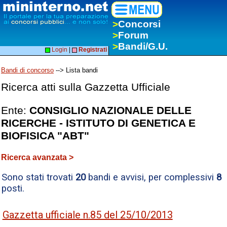
>
Concorsi
>
Forum
>
Bandi/G.U.
Login
|
Registrati
Bandi di concorso
--> Lista bandi
Ricerca atti sulla Gazzetta Ufficiale
Ente:
CONSIGLIO NAZIONALE DELLE
RICERCHE - ISTITUTO DI GENETICA E
BIOFISICA "ABT"
Ricerca avanzata >
Sono stati trovati
20
bandi e avvisi, per complessivi
8
posti.
Gazzetta ufficiale n.85 del 25/10/2013