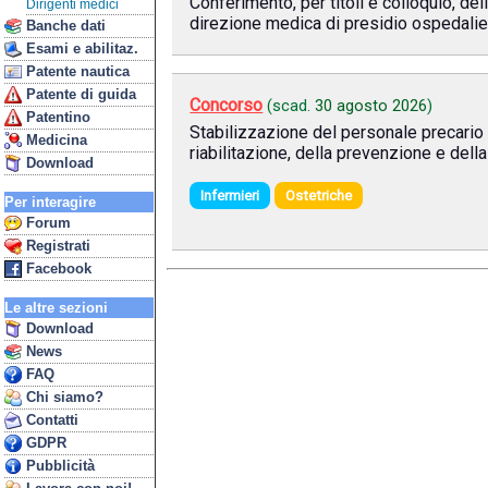
Conferimento, per titoli e colloquio, de
Dirigenti medici
direzione medica di presidio ospedalie
Banche dati
Esami e abilitaz.
Patente nautica
Patente di guida
Concorso
(scad.
30 agosto 2026
)
Patentino
Stabilizzazione del personale precario d
Medicina
riabilitazione, della prevenzione e dell
Download
Infermieri
Ostetriche
Per interagire
Forum
Registrati
Facebook
Le altre sezioni
Download
News
FAQ
Chi siamo?
Contatti
GDPR
Pubblicità