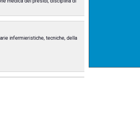
one medica dei presidi, disciplina di
rie infermieristiche, tecniche, della