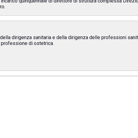
ll'incarico quinquennale di direttore di struttura complessa Direzi
ro.
ella dirigenza sanitaria e della dirigenza delle professioni sanita
a professione di ostetrica.