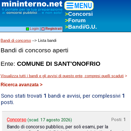
>
Concorsi
>
Forum
>
Bandi/G.U.
Login
|
Registrati
Bandi di concorso
--> Lista bandi
Bandi di concorso aperti
Ente:
COMUNE DI SANT'ONOFRIO
Visualizza tutti i bandi e gli avvisi di questo ente, compresi quelli scaduti
>
Ricerca avanzata >
Sono stati trovati
1
bandi e avvisi, per complessivi
1
posti.
Concorso
Posti:
1
(scad.
17 agosto 2026
)
Bando di concorso pubblico, per soli esami, per la