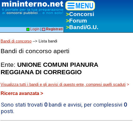
>
Concorsi
>
Forum
>
Bandi/G.U.
Login
|
Registrati
Bandi di concorso
--> Lista bandi
Bandi di concorso aperti
Ente:
UNIONE COMUNI PIANURA
REGGIANA DI CORREGGIO
Visualizza tutti i bandi e gli avvisi di questo ente, compresi quelli scaduti
>
Ricerca avanzata >
Sono stati trovati
0
bandi e avvisi, per complessivi
0
posti.