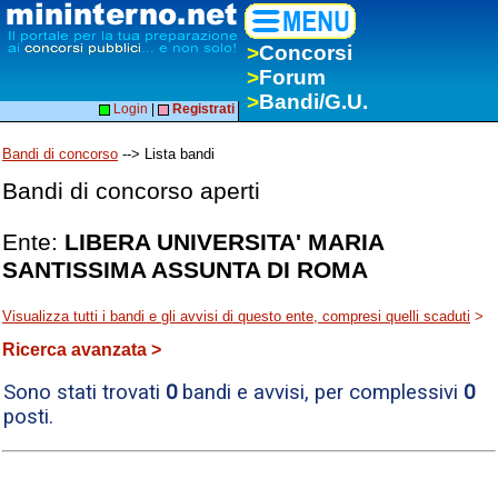
>
Concorsi
>
Forum
>
Bandi/G.U.
Login
|
Registrati
Bandi di concorso
--> Lista bandi
Bandi di concorso aperti
Ente:
LIBERA UNIVERSITA' MARIA
SANTISSIMA ASSUNTA DI ROMA
Visualizza tutti i bandi e gli avvisi di questo ente, compresi quelli scaduti
>
Ricerca avanzata >
Sono stati trovati
0
bandi e avvisi, per complessivi
0
posti.