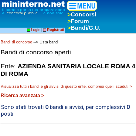
>
Concorsi
>
Forum
>
Bandi/G.U.
Login
|
Registrati
Bandi di concorso
--> Lista bandi
Bandi di concorso aperti
Ente:
AZIENDA SANITARIA LOCALE ROMA 4
DI ROMA
Visualizza tutti i bandi e gli avvisi di questo ente, compresi quelli scaduti
>
Ricerca avanzata >
Sono stati trovati
0
bandi e avvisi, per complessivi
0
posti.