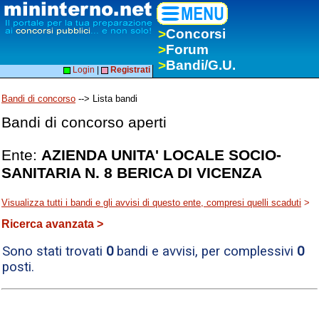
>
Concorsi
>
Forum
>
Bandi/G.U.
Login
|
Registrati
Bandi di concorso
--> Lista bandi
Bandi di concorso aperti
Ente:
AZIENDA UNITA' LOCALE SOCIO-
SANITARIA N. 8 BERICA DI VICENZA
Visualizza tutti i bandi e gli avvisi di questo ente, compresi quelli scaduti
>
Ricerca avanzata >
Sono stati trovati
0
bandi e avvisi, per complessivi
0
posti.