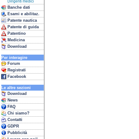
Dirigenti medici
Banche dati
Esami e abilitaz.
Patente nautica
Patente di guida
Patentino
Medicina
Download
Per interagire
Forum
Registrati
Facebook
Le altre sezioni
Download
News
FAQ
Chi siamo?
Contatti
GDPR
Pubblicità