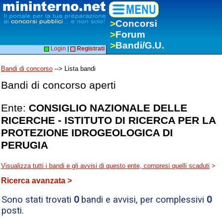
>
Concorsi
>
Forum
>
Bandi/G.U.
Login
|
Registrati
Bandi di concorso
--> Lista bandi
Bandi di concorso aperti
Ente:
CONSIGLIO NAZIONALE DELLE
RICERCHE - ISTITUTO DI RICERCA PER LA
PROTEZIONE IDROGEOLOGICA DI
PERUGIA
Visualizza tutti i bandi e gli avvisi di questo ente, compresi quelli scaduti
>
Ricerca avanzata >
Sono stati trovati
0
bandi e avvisi, per complessivi
0
posti.