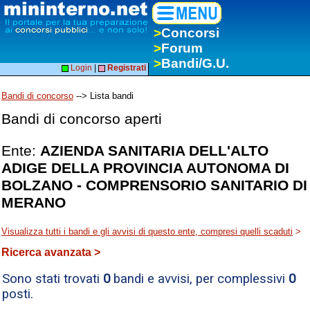
>
Concorsi
>
Forum
>
Bandi/G.U.
Login
|
Registrati
Bandi di concorso
--> Lista bandi
Bandi di concorso aperti
Ente:
AZIENDA SANITARIA DELL'ALTO
ADIGE DELLA PROVINCIA AUTONOMA DI
BOLZANO - COMPRENSORIO SANITARIO DI
MERANO
Visualizza tutti i bandi e gli avvisi di questo ente, compresi quelli scaduti
>
Ricerca avanzata >
Sono stati trovati
0
bandi e avvisi, per complessivi
0
posti.