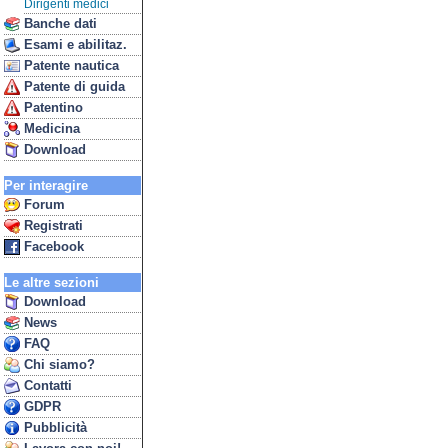
Dirigenti medici
Banche dati
Esami e abilitaz.
Patente nautica
Patente di guida
Patentino
Medicina
Download
Per interagire
Forum
Registrati
Facebook
Le altre sezioni
Download
News
FAQ
Chi siamo?
Contatti
GDPR
Pubblicità