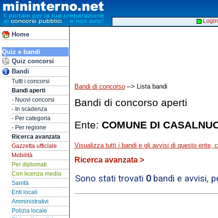
Login
Home
Quiz e bandi
Quiz concorsi
Bandi
Tutti i concorsi
Bandi di concorso
--> Lista bandi
Bandi aperti
- Nuovi concorsi
Bandi di concorso aperti
- In scadenza
- Per categoria
Ente:
COMUNE DI CASALNUO
- Per regione
Ricerca avanzata
Visualizza tutti i bandi e gli avvisi di questo ente,
Gazzetta ufficiale
Mobilità
Ricerca avanzata >
Per diplomati
Con licenza media
Sono stati trovati
0
bandi e avvisi, 
Sanità
Enti locali
Amministrativi
Polizia locale