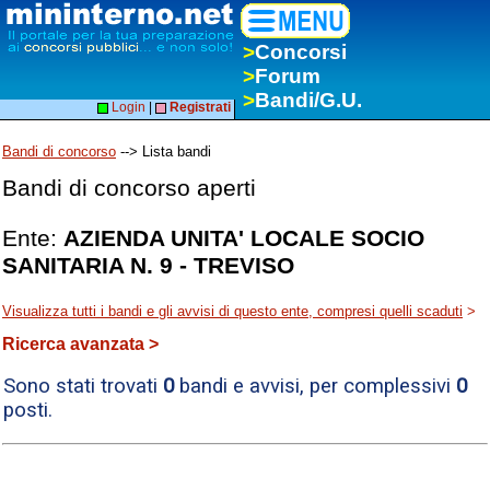
>
Concorsi
>
Forum
>
Bandi/G.U.
Login
|
Registrati
Bandi di concorso
--> Lista bandi
Bandi di concorso aperti
Ente:
AZIENDA UNITA' LOCALE SOCIO
SANITARIA N. 9 - TREVISO
Visualizza tutti i bandi e gli avvisi di questo ente, compresi quelli scaduti
>
Ricerca avanzata >
Sono stati trovati
0
bandi e avvisi, per complessivi
0
posti.