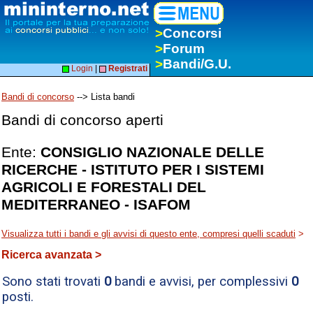
>
Concorsi
>
Forum
>
Bandi/G.U.
Login
|
Registrati
Bandi di concorso
--> Lista bandi
Bandi di concorso aperti
Ente:
CONSIGLIO NAZIONALE DELLE
RICERCHE - ISTITUTO PER I SISTEMI
AGRICOLI E FORESTALI DEL
MEDITERRANEO - ISAFOM
Visualizza tutti i bandi e gli avvisi di questo ente, compresi quelli scaduti
>
Ricerca avanzata >
Sono stati trovati
0
bandi e avvisi, per complessivi
0
posti.