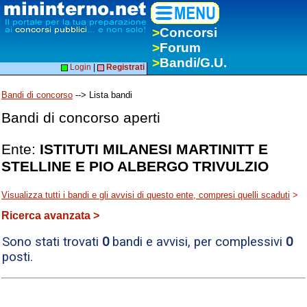
>
Concorsi
>
Forum
>
Bandi/G.U.
Login
|
Registrati
Bandi di concorso
--> Lista bandi
Bandi di concorso aperti
Ente:
ISTITUTI MILANESI MARTINITT E
STELLINE E PIO ALBERGO TRIVULZIO
Visualizza tutti i bandi e gli avvisi di questo ente, compresi quelli scaduti
>
Ricerca avanzata >
Sono stati trovati
0
bandi e avvisi, per complessivi
0
posti.