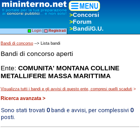
>
Concorsi
>
Forum
>
Bandi/G.U.
Login
|
Registrati
Bandi di concorso
--> Lista bandi
Bandi di concorso aperti
Ente:
COMUNITA' MONTANA COLLINE
METALLIFERE MASSA MARITTIMA
Visualizza tutti i bandi e gli avvisi di questo ente, compresi quelli scaduti
>
Ricerca avanzata >
Sono stati trovati
0
bandi e avvisi, per complessivi
0
posti.