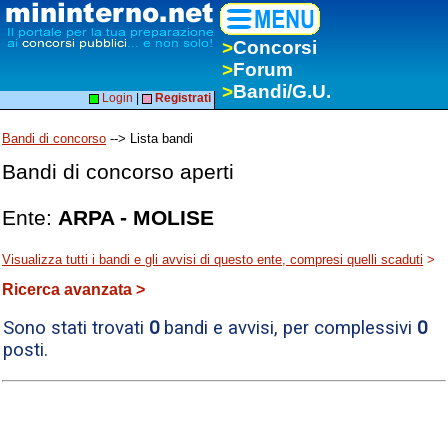
>
Concorsi
>
Forum
>
Bandi/G.U.
Login
|
Registrati
Bandi di concorso
--> Lista bandi
Bandi di concorso aperti
Ente:
ARPA - MOLISE
Visualizza tutti i bandi e gli avvisi di questo ente, compresi quelli scaduti
>
Ricerca avanzata >
Sono stati trovati
0
bandi e avvisi, per complessivi
0
posti.