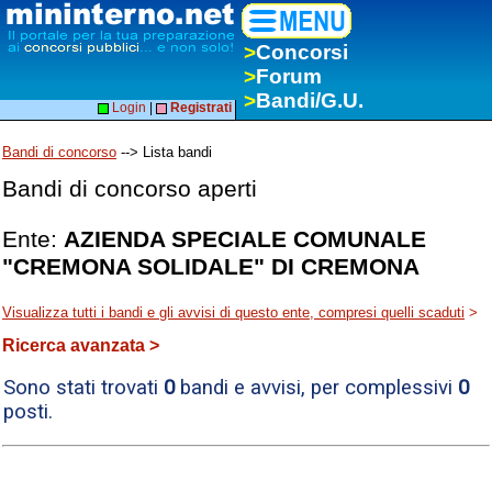
>
Concorsi
>
Forum
>
Bandi/G.U.
Login
|
Registrati
Bandi di concorso
--> Lista bandi
Bandi di concorso aperti
Ente:
AZIENDA SPECIALE COMUNALE
"CREMONA SOLIDALE" DI CREMONA
Visualizza tutti i bandi e gli avvisi di questo ente, compresi quelli scaduti
>
Ricerca avanzata >
Sono stati trovati
0
bandi e avvisi, per complessivi
0
posti.