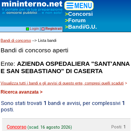
>
Concorsi
>
Forum
>
Bandi/G.U.
Login
|
Registrati
Bandi di concorso
--> Lista bandi
Bandi di concorso aperti
Ente:
AZIENDA OSPEDALIERA "SANT'ANNA
E SAN SEBASTIANO" DI CASERTA
Visualizza tutti i bandi e gli avvisi di questo ente, compresi quelli scaduti
>
Ricerca avanzata >
Sono stati trovati
1
bandi e avvisi, per complessivi
1
posti.
Concorso
Posti:
1
(scad.
16 agosto 2026
)