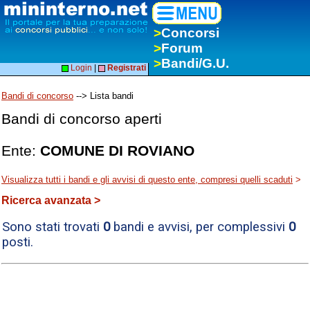
>
Concorsi
>
Forum
>
Bandi/G.U.
Login
|
Registrati
Bandi di concorso
--> Lista bandi
Bandi di concorso aperti
Ente:
COMUNE DI ROVIANO
Visualizza tutti i bandi e gli avvisi di questo ente, compresi quelli scaduti
>
Ricerca avanzata >
Sono stati trovati
0
bandi e avvisi, per complessivi
0
posti.