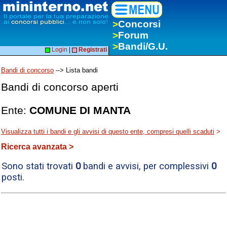
>
Concorsi
>
Forum
>
Bandi/G.U.
Login
|
Registrati
Bandi di concorso
--> Lista bandi
Bandi di concorso aperti
Ente:
COMUNE DI MANTA
Visualizza tutti i bandi e gli avvisi di questo ente, compresi quelli scaduti
>
Ricerca avanzata >
Sono stati trovati
0
bandi e avvisi, per complessivi
0
posti.