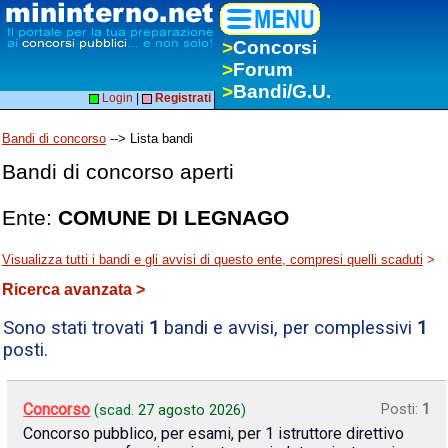
>
Concorsi
>
Forum
>
Bandi/G.U.
Login
|
Registrati
Bandi di concorso
--> Lista bandi
Bandi di concorso aperti
Ente:
COMUNE DI LEGNAGO
Visualizza tutti i bandi e gli avvisi di questo ente, compresi quelli scaduti
>
Ricerca avanzata >
Sono stati trovati
1
bandi e avvisi, per complessivi
1
posti.
Concorso
Posti:
1
(scad.
27 agosto 2026
)
Concorso pubblico, per esami, per 1 istruttore direttivo