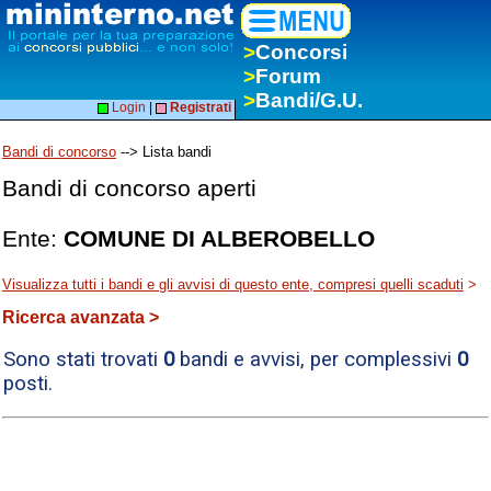
>
Concorsi
>
Forum
>
Bandi/G.U.
Login
|
Registrati
Bandi di concorso
--> Lista bandi
Bandi di concorso aperti
Ente:
COMUNE DI ALBEROBELLO
Visualizza tutti i bandi e gli avvisi di questo ente, compresi quelli scaduti
>
Ricerca avanzata >
Sono stati trovati
0
bandi e avvisi, per complessivi
0
posti.