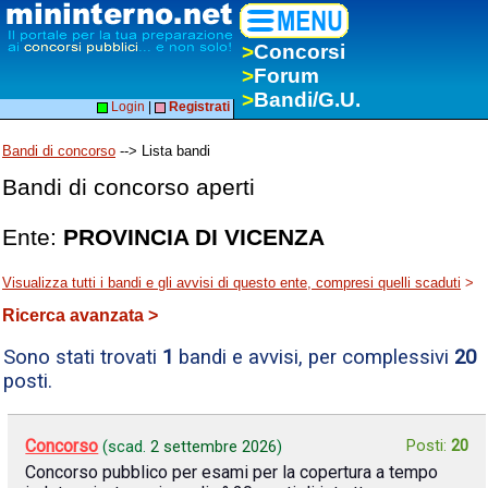
>
Concorsi
>
Forum
>
Bandi/G.U.
Login
|
Registrati
Bandi di concorso
--> Lista bandi
Bandi di concorso aperti
Ente:
PROVINCIA DI VICENZA
Visualizza tutti i bandi e gli avvisi di questo ente, compresi quelli scaduti
>
Ricerca avanzata >
Sono stati trovati
1
bandi e avvisi, per complessivi
20
posti.
Concorso
Posti:
20
(scad.
2 settembre 2026
)
Concorso pubblico per esami per la copertura a tempo