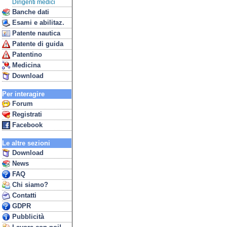
Dirigenti medici
Banche dati
Esami e abilitaz.
Patente nautica
Patente di guida
Patentino
Medicina
Download
Per interagire
Forum
Registrati
Facebook
Le altre sezioni
Download
News
FAQ
Chi siamo?
Contatti
GDPR
Pubblicità