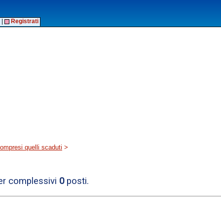
|
Registrati
 compresi quelli scaduti
>
per complessivi
0
posti.