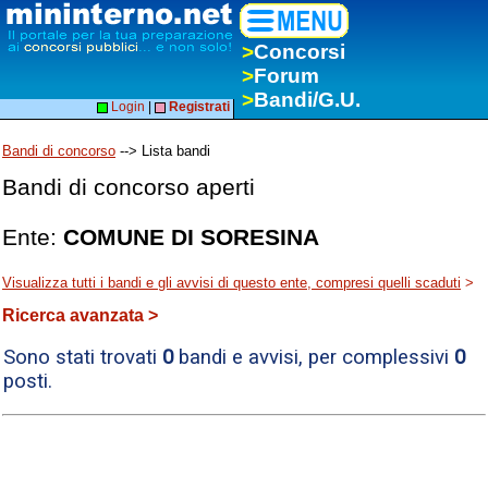
>
Concorsi
>
Forum
>
Bandi/G.U.
Login
|
Registrati
Bandi di concorso
--> Lista bandi
Bandi di concorso aperti
Ente:
COMUNE DI SORESINA
Visualizza tutti i bandi e gli avvisi di questo ente, compresi quelli scaduti
>
Ricerca avanzata >
Sono stati trovati
0
bandi e avvisi, per complessivi
0
posti.