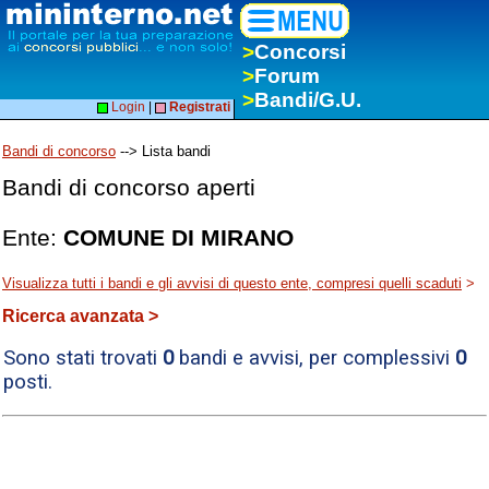
>
Concorsi
>
Forum
>
Bandi/G.U.
Login
|
Registrati
Bandi di concorso
--> Lista bandi
Bandi di concorso aperti
Ente:
COMUNE DI MIRANO
Visualizza tutti i bandi e gli avvisi di questo ente, compresi quelli scaduti
>
Ricerca avanzata >
Sono stati trovati
0
bandi e avvisi, per complessivi
0
posti.