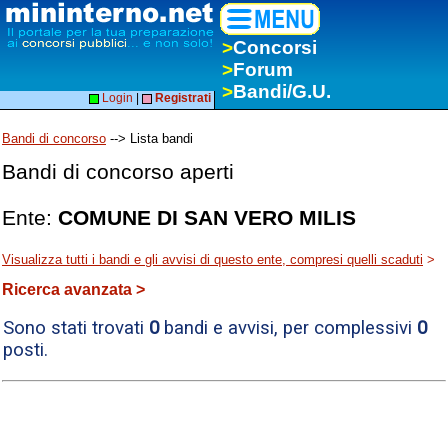
>
Concorsi
>
Forum
>
Bandi/G.U.
Login
|
Registrati
Bandi di concorso
--> Lista bandi
Bandi di concorso aperti
Ente:
COMUNE DI SAN VERO MILIS
Visualizza tutti i bandi e gli avvisi di questo ente, compresi quelli scaduti
>
Ricerca avanzata >
Sono stati trovati
0
bandi e avvisi, per complessivi
0
posti.