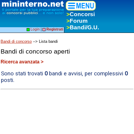
>
Concorsi
>
Forum
>
Bandi/G.U.
Login
|
Registrati
Bandi di concorso
--> Lista bandi
Bandi di concorso aperti
Ricerca avanzata >
Sono stati trovati
0
bandi e avvisi, per complessivi
0
posti.