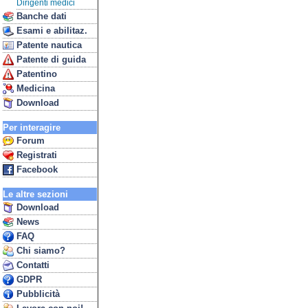
Dirigenti medici
Banche dati
Esami e abilitaz.
Patente nautica
Patente di guida
Patentino
Medicina
Download
Per interagire
Forum
Registrati
Facebook
Le altre sezioni
Download
News
FAQ
Chi siamo?
Contatti
GDPR
Pubblicità