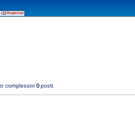
|
Registrati
per complessivi
0
posti.