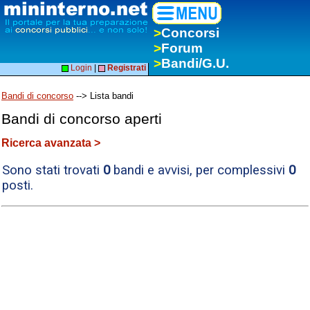
>
Concorsi
>
Forum
>
Bandi/G.U.
Login
|
Registrati
Bandi di concorso
--> Lista bandi
Bandi di concorso aperti
Ricerca avanzata >
Sono stati trovati
0
bandi e avvisi, per complessivi
0
posti.