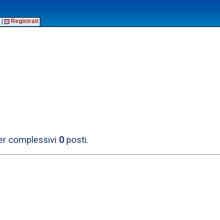
|
Registrati
per complessivi
0
posti.