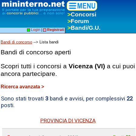
>
Concorsi
>
Forum
>
Bandi/G.U.
Login
|
Registrati
Bandi di concorso
--> Lista bandi
Bandi di concorso aperti
Scopri tutti i concorsi a
Vicenza (VI)
a cui puoi
ancora partecipare.
Ricerca avanzata >
Sono stati trovati
3
bandi e avvisi, per complessivi
22
posti.
PROVINCIA DI VICENZA