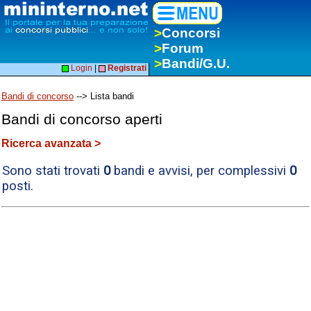
>
Concorsi
>
Forum
>
Bandi/G.U.
Login
|
Registrati
Bandi di concorso
--> Lista bandi
Bandi di concorso aperti
Ricerca avanzata >
Sono stati trovati
0
bandi e avvisi, per complessivi
0
posti.