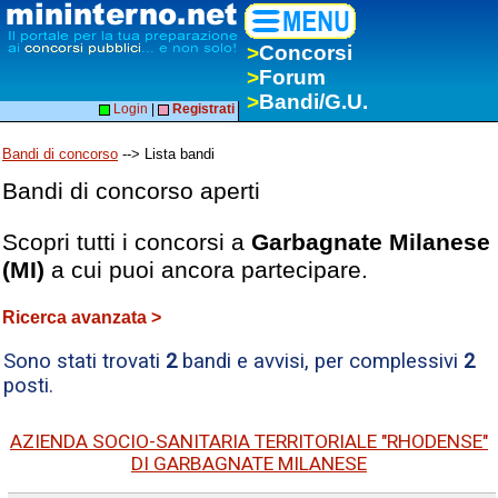
>
Concorsi
>
Forum
>
Bandi/G.U.
Login
|
Registrati
Bandi di concorso
--> Lista bandi
Bandi di concorso aperti
Scopri tutti i concorsi a
Garbagnate Milanese
(MI)
a cui puoi ancora partecipare.
Ricerca avanzata >
Sono stati trovati
2
bandi e avvisi, per complessivi
2
posti.
AZIENDA SOCIO-SANITARIA TERRITORIALE "RHODENSE"
DI GARBAGNATE MILANESE