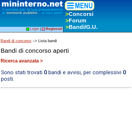
>
Concorsi
>
Forum
>
Bandi/G.U.
Login
|
Registrati
Bandi di concorso
--> Lista bandi
Bandi di concorso aperti
Ricerca avanzata >
Sono stati trovati
0
bandi e avvisi, per complessivi
0
posti.