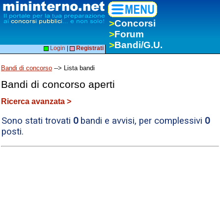
>
Concorsi
>
Forum
>
Bandi/G.U.
Login
|
Registrati
Bandi di concorso
--> Lista bandi
Bandi di concorso aperti
Ricerca avanzata >
Sono stati trovati
0
bandi e avvisi, per complessivi
0
posti.