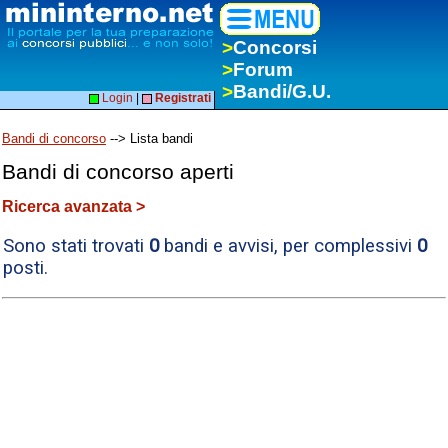
>
Concorsi
>
Forum
>
Bandi/G.U.
Login
|
Registrati
Bandi di concorso
--> Lista bandi
Bandi di concorso aperti
Ricerca avanzata >
Sono stati trovati
0
bandi e avvisi, per complessivi
0
posti.