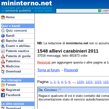
Login
Home
Quiz e bandi
Quiz concorsi
Bandi
Banche dati
NB:
La redazione di
mininterno.net
non si assume 
Esami e abilitaz.
1548 allievi carabinieri 2011
Patente nautica
37016 messaggi, letto 481973 volte
Patente di guida
Patentino
Registrati
per aggiungere questa o altre pagine ai tu
Medicina
-
Torna al forum
Rispondi
Download
Per interagire
Pagina:
,
,
,
,
,
, ...,
,
,
,
1
2
3
4
5
6
1220
1221
1222
122
Forum
Registrati
Da:
Cicciocc
Facebook
Ragazzi qualcuno di voi è stato contatto dal coma
documentazione stato di servizio autodichiarazio
Le altre sezioni
Download