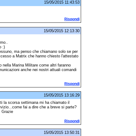
15/05/2015 11:43:53
Rispondi
15/05/2015 12:13:30
imo..
 :)
nessuno, ma penso che chiamano solo se per
sso a Matrix che hanno chiesto l'attestato
 nella Marina Militare come altri faranno
omunicazioni anche nei nostri attuali comandi
Rispondi
15/05/2015 13:16:29
ti la scorsa settimana mi ha chiamato il
vizio...come fai a dire che a breve si parte?
? Grazie
Rispondi
15/05/2015 13:50:31