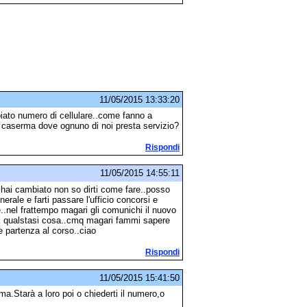
11/05/2015 13:33:20
ato numero di cellulare..come fanno a
a caserma dove ognuno di noi presta servizio?
Rispondi
11/05/2015 14:55:11
 hai cambiato non so dirti come fare..posso
erale e farti passare l'ufficio concorsi e
..nel frattempo magari gli comunichi il nuovo
x qualstasi cosa..cmq magari fammi sapere
e partenza al corso..ciao
Rispondi
11/05/2015 15:41:50
ema.Starà a loro poi o chiederti il numero,o