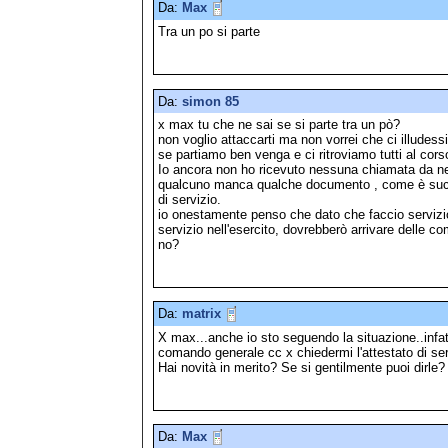
Da:
Max
Tra un po si parte
Da:
simon 85
x max tu che ne sai se si parte tra un pò?
non voglio attaccarti ma non vorrei che ci illudess
se partiamo ben venga e ci ritroviamo tutti al corso
Io ancora non ho ricevuto nessuna chiamata da 
qualcuno manca qualche documento , come è succe
di servizio.
io onestamente penso che dato che faccio servizio
servizio nell'esercito, dovrebberò arrivare delle c
no?
Da:
matrix
X max...anche io sto seguendo la situazione..infat
comando generale cc x chiedermi l'attestato di ser
Hai novità in merito? Se si gentilmente puoi dirle
Da:
Max