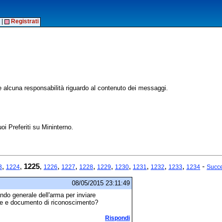
|
Registrati
alcuna responsabilità riguardo al contenuto dei messaggi.
oi Preferiti su Mininterno.
,
,
1225
,
,
,
,
,
,
,
,
,
-
3
1224
1226
1227
1228
1229
1230
1231
1232
1233
1234
Succe
08/05/2015 23:11:49
ndo generale dell'arma per inviare
ne e documento di riconoscimento?
Rispondi