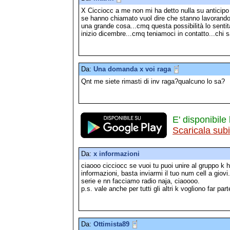
X Cicciocc a me non mi ha detto nulla su anticipo
se hanno chiamato vuol dire che stanno lavorando
una grande cosa...cmq questa possibilità lo sentita
inizio dicembre...cmq teniamoci in contatto...chi s
Da:
Una domanda x voi raga
Qnt me siete rimasti di inv raga?qualcuno lo sa?
E' disponibile 
Scaricala sub
Da:
x informazioni
ciaooo cicciocc se vuoi tu puoi unire al gruppo 
informazioni, basta inviarmi il tuo num cell a gi
serie e nn facciamo radio naja, ciaoooo.
p.s. vale anche per tutti gli altri k vogliono far par
Da:
Ottimista89