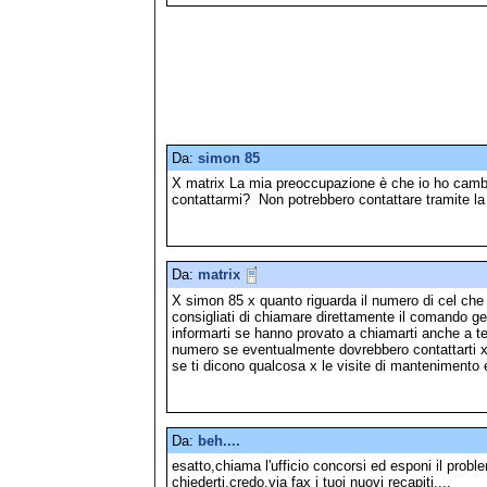
Da:
simon 85
X matrix La mia preoccupazione è che io ho cambi
contattarmi? Non potrebbero contattare tramite l
Da:
matrix
X simon 85 x quanto riguarda il numero di cel che
consigliati di chiamare direttamente il comando gen
informarti se hanno provato a chiamarti anche a te
numero se eventualmente dovrebbero contattarti 
se ti dicono qualcosa x le visite di mantenimento 
Da:
beh....
esatto,chiama l'ufficio concorsi ed esponi il probl
chiederti,credo,via fax i tuoi nuovi recapiti....