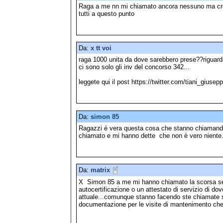
Raga a me nn mi chiamato ancora nessuno ma cre
tutti a questo punto
Da:
x tt voi
raga 1000 unita da dove sarebbero prese??riguarda
ci sono solo gli inv del concorso 342...
leggete qui il post https://twitter.com/tiani_giusep
Da:
simon 85
Ragazzi é vera questa cosa che stanno chiamand
chiamato e mi hanno dette che non è vero niente.
Da:
matrix
X Simon 85 a me mi hanno chiamato la scorsa se
autocertificazione o un attestato di servizio di do
attuale...comunque stanno facendo ste chiamate s
documentazione per le visite di mantenimento che