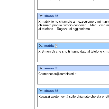
Da:
simon 85
X matrix io ho chiamato a mezzogiorno e mi hanno
chiamato proprio l'ufficio concorso.. Mah ..cmq m
al telefono.. Ragazzi ci aggiorniamo
Da:
matrix
X Simon 85 che sito ti hanno dato al telefono x 
Da:
simon 85
Cnsrconccar@carabinieri.it
Da:
simon 85
Ragazzi avete novità sulle chiamate che sta effe