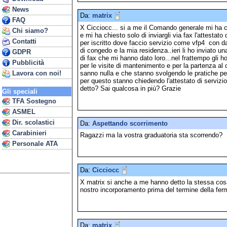
News
Da:
matrix
FAQ
X Cicciocc... si a me il Comando generale mi ha ch
Chi siamo?
e mi ha chiesto solo di inviargli via fax l'attestat
Contatti
per iscritto dove faccio servizio come vfp4 con da
di congedo e la mia residenza..ieri li ho inviato u
GDPR
di fax che mi hanno dato loro...nel frattempo gli 
Pubblicità
per le visite di mantenimento e per la partenza al
sanno nulla e che stanno svolgendo le pratiche pe
Lavora con noi!
per questo stanno chiedendo l'attestato di servizio
detto? Sai qualcosa in più? Grazie
Gli speciali
TFA Sostegno
ASMEL
Dir. scolastici
Da:
Aspettando scorrimento
Carabinieri
Ragazzi ma la vostra graduatoria sta scorrendo?
Personale ATA
Da:
Cicciocc
X matrix si anche a me hanno detto la stessa cosa.
nostro incorporamento prima del termine della fer
Da:
matrix