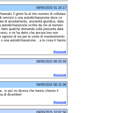
09/05/2015 01:16:17
iamato 2 giorni fa al mio numero di cellulare
o di servizio o una autodichiarazione dove ce
ta di arruolamento, anzianità giuridica, data
na autodichiarazione scritta da me al numero
ho fatto qualche domanda sulla presunta data
 corso, e mi ha detto che ancora loro non
r ognuno di noi per le visite di mantenimento
 o una autodichiarazione....a te cosa ti hanno
Rispondi
09/05/2015 08:25:59
Rispondi
09/05/2015 08:31:06
..in piu' mi diceva che hanno chiesto il
ma di dicembre!
Rispondi
09/05/2015 10:02:56