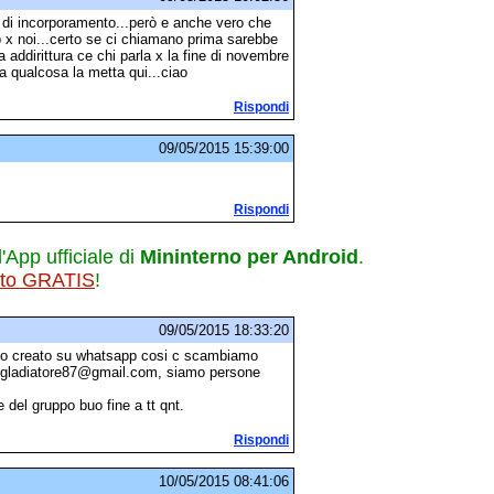
 di incorporamento...però e anche vero che
 x noi...certo se ci chiamano prima sarebbe
 addirittura ce chi parla x la fine di novembre
a qualcosa la metta qui...ciao
Rispondi
09/05/2015 15:39:00
Rispondi
l'App ufficiale di
Mininterno per Android
.
ito GRATIS
!
09/05/2015 18:33:20
k ho creato su whatsapp cosi c scambiamo
ovi.gladiatore87@gmail.com, siamo persone
te del gruppo buo fine a tt qnt.
Rispondi
10/05/2015 08:41:06