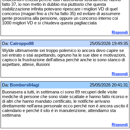
fatto 37, io non metto in dubbio ma piuttosto che questa
stabilizzazione infinita potevano ripescare i migliori VD di quel
concorso (magari fino a chi ha fatto 35) ed evitare di assumere
gente prossima alla pensione, oppure un concorso interno coi
1000 migliori VD e si chiudeva questa pagliacciata
Rispondi
Da:
Catroppo88
25/05/2026 19:49:35
Wylde ultimamente sei troppo polemico io ancora devo capire se
sei entrato o stai aspettando, ognuno ha le sue idee e motivazioni,
capisco la frustrazione dell'attesa perché anche io sono stanco di
aspettare, attese, illusioni
Rispondi
Da:
Bombers64agi
25/05/2026 20:41:31
Buonasera a tutti, in settimana ci sono 89 recuperi delle visite
mediche di persone che sono state scattate e hanno fatto ricorso e
di altri che hanno mandato certificato, le notifiche arrivano
direttamente nell'area personale ecco perché non è ancora uscito il
calendario e perché il sito è in manutenzione, attendiamo sta
settimana
Rispondi