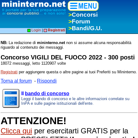
>
Concorsi
>
Forum
>
Bandi/G.U.
Login
|
Registrati
NB:
La redazione di
mininterno.net
non si assume alcuna responsabilità
riguardo al contenuto dei messaggi.
Concorso VIGILI DEL FUOCO 2022 - 300 posti
18072 messaggi, letto 1120907 volte
Registrati
per aggiungere questa o altre pagine ai tuoi Preferiti su Mininterno.
Torna al forum
-
Rispondi
Il
bando di concorso
Leggi il bando di concorso e le altre informazioni correlate su
InPA e sulle pagine istituzionali dell'ente.
ATTENZIONE!
Clicca qui
per esercitarti GRATIS per la