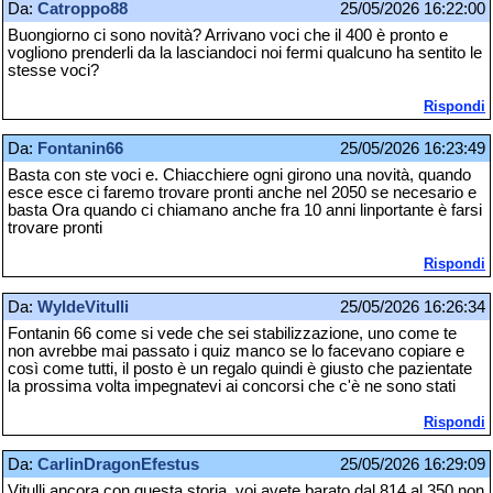
Da:
Catroppo88
25/05/2026 16:22:00
Buongiorno ci sono novità? Arrivano voci che il 400 è pronto e
vogliono prenderli da la lasciandoci noi fermi qualcuno ha sentito le
stesse voci?
Rispondi
Da:
Fontanin66
25/05/2026 16:23:49
Basta con ste voci e. Chiacchiere ogni girono una novità, quando
esce esce ci faremo trovare pronti anche nel 2050 se necesario e
basta Ora quando ci chiamano anche fra 10 anni linportante è farsi
trovare pronti
Rispondi
Da:
WyldeVitulli
25/05/2026 16:26:34
Fontanin 66 come si vede che sei stabilizzazione, uno come te
non avrebbe mai passato i quiz manco se lo facevano copiare e
così come tutti, il posto è un regalo quindi è giusto che pazientate
la prossima volta impegnatevi ai concorsi che c'è ne sono stati
Rispondi
Da:
CarlinDragonEfestus
25/05/2026 16:29:09
Vitulli ancora con questa storia, voi avete barato dal 814 al 350 non