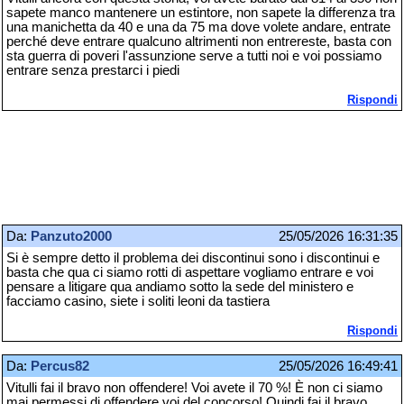
sapete manco mantenere un estintore, non sapete la differenza tra
una manichetta da 40 e una da 75 ma dove volete andare, entrate
perché deve entrare qualcuno altrimenti non entrereste, basta con
sta guerra di poveri l'assunzione serve a tutti noi e voi possiamo
entrare senza prestarci i piedi
Rispondi
Da:
Panzuto2000
25/05/2026 16:31:35
Si è sempre detto il problema dei discontinui sono i discontinui e
basta che qua ci siamo rotti di aspettare vogliamo entrare e voi
pensare a litigare qua andiamo sotto la sede del ministero e
facciamo casino, siete i soliti leoni da tastiera
Rispondi
Da:
Percus82
25/05/2026 16:49:41
Vitulli fai il bravo non offendere! Voi avete il 70 %! È non ci siamo
mai permessi di offendere voi del concorso! Quindi fai il bravo