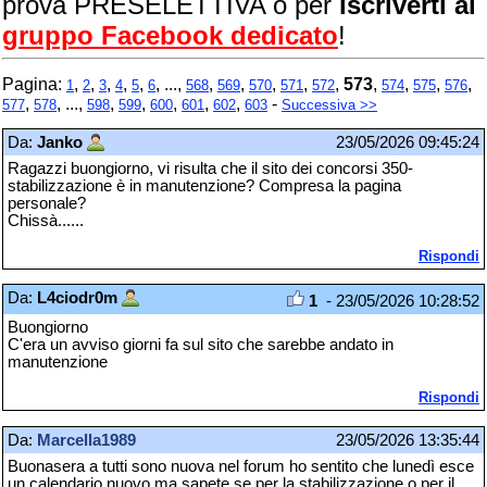
prova PRESELETTIVA o per
iscriverti al
gruppo Facebook dedicato
!
Pagina:
,
,
,
,
,
, ...,
,
,
,
,
,
573
,
,
,
,
1
2
3
4
5
6
568
569
570
571
572
574
575
576
,
, ...,
,
,
,
,
,
-
577
578
598
599
600
601
602
603
Successiva >>
Da:
Janko
23/05/2026 09:45:24
Ragazzi buongiorno, vi risulta che il sito dei concorsi 350-
stabilizzazione è in manutenzione? Compresa la pagina
personale?
Chissà......
Rispondi
Da:
L4ciodr0m
1
- 23/05/2026 10:28:52
Buongiorno
C'era un avviso giorni fa sul sito che sarebbe andato in
manutenzione
Rispondi
Da:
Marcella1989
23/05/2026 13:35:44
Buonasera a tutti sono nuova nel forum ho sentito che lunedì esce
un calendario nuovo ma sapete se per la stabilizzazione o per il