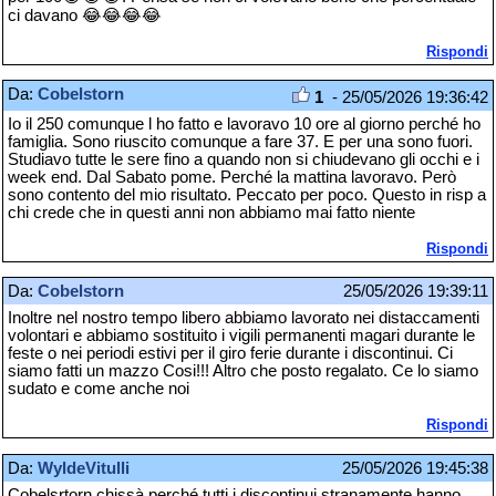
ci davano 😂😂😂😂
Rispondi
Da:
Cobelstorn
1
- 25/05/2026 19:36:42
Io il 250 comunque l ho fatto e lavoravo 10 ore al giorno perché ho
famiglia. Sono riuscito comunque a fare 37. E per una sono fuori.
Studiavo tutte le sere fino a quando non si chiudevano gli occhi e i
week end. Dal Sabato pome. Perché la mattina lavoravo. Però
sono contento del mio risultato. Peccato per poco. Questo in risp a
chi crede che in questi anni non abbiamo mai fatto niente
Rispondi
Da:
Cobelstorn
25/05/2026 19:39:11
Inoltre nel nostro tempo libero abbiamo lavorato nei distaccamenti
volontari e abbiamo sostituito i vigili permanenti magari durante le
feste o nei periodi estivi per il giro ferie durante i discontinui. Ci
siamo fatti un mazzo Cosi!!! Altro che posto regalato. Ce lo siamo
sudato e come anche noi
Rispondi
Da:
WyldeVitulli
25/05/2026 19:45:38
Cobelsrtorn chissà perché tutti i discontinui stranamente hanno