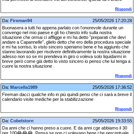
Rispondi
Da:
Fireman94
25/05/2026 17:20:28
Buonasera a tutti ho appena parlato con l'onorevole durante un
convengo nel mio paese e gli ho chiesto info sulla nostra
situazione che ormai ci affligge e mi ha detto "preparati che devi
andare a Capannelle", glielo detto che ero della procedura speciale
e mi ha sorriso, lo visto sincero speriamo bene e ha aggiunto che
stanno lavorando per risolvere definitivamente la nostra situazione
adesso non so se mi prendeva in giro o voleva solo liquidarmi in
breve però come già detto lo visto sincero io penso che lui tenga a
cuore la nostra situazione
Rispondi
Da:
Marcella1989
25/05/2026 17:36:52
Fireman dacci qualche info in più quindi pensi che ci sarà a breve il
calendario visite mediche per la stabilizzazione
Rispondi
Da:
Cobelstorn
25/05/2026 19:33:55
Da anni che ci hanno preso a cuore. E da anni cge abbiamo il 30
per 100😂😂😂. Pensa se non ci volevano bene che percentuale