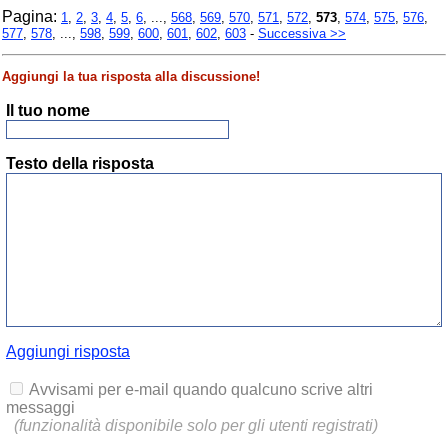
Pagina:
1
,
2
,
3
,
4
,
5
,
6
, ...,
568
,
569
,
570
,
571
,
572
,
573
,
574
,
575
,
576
,
577
,
578
, ...,
598
,
599
,
600
,
601
,
602
,
603
-
Successiva >>
Aggiungi la tua risposta alla discussione!
Il tuo nome
Testo della risposta
Aggiungi risposta
Avvisami per e-mail quando qualcuno scrive altri
messaggi
(funzionalità disponibile solo per gli utenti registrati)