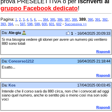
prova PRESELETTIVA o per
iscriverti al
gruppo Facebook dedicato
!
Pagina:
,
,
,
,
,
, ...,
,
,
,
,
,
389
,
,
,
,
1
2
3
4
5
6
384
385
386
387
388
390
391
392
,
, ...,
,
,
,
,
,
-
393
394
597
598
599
600
601
602
Successiva >>
Da:
Ale-giu
1
- 16/04/2025 20:09:33
Si ma bisogna vedere gli idonei per avere un numero più veritiero
880 sono totali
Rispondi
Da:
Concorso1212
16/04/2025 21:18:44
Esatto...
Rispondi
Da:
Kos
17/04/2025 00:03:45
Intende che il corso sarà da 880 circa, non che i convocati ad oggi
siano quel numero, anche io sentito più o meno così ma son solo
voci
Rispondi