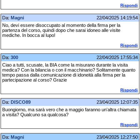
Rispondi
Da:
Magni
22/04/2025 14:19:54
No, devi essere disoccupato al momento della firma per la
partenza del corso, quindi dopo che sarai idoneo alle visite
mediche. In bocca al lupo!
Rispondi
Da:
300
22/04/2025 17:55:34
Ciao a tutti, scusate, la BIA come la misurano durante la visita
medica? Con la bilancia o con il macchinario? Solitamente quanto
tempo passa dalla comunicazione di idoneità alla firma per la
partecipazione al corso? Grazie
Rispondi
Da:
DISCO89
23/04/2025 12:07:35
Buongiorno, ma sarà vero che a maggio faranno un'altra chiamata
a visita? Qualcuno sa qualcosa?
Rispondi
Da:
Magni
23/04/2025 12:27:50