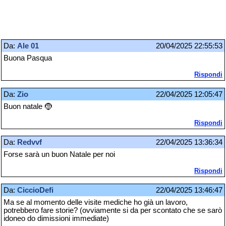
Da:
Ale 01
20/04/2025 22:55:53
Buona Pasqua
Rispondi
Da:
Zio
22/04/2025 12:05:47
Buon natale 🤶
Rispondi
Da:
Redvvf
22/04/2025 13:36:34
Forse sarà un buon Natale per noi
Rispondi
Da:
CiccioDefi
22/04/2025 13:46:47
Ma se al momento delle visite mediche ho già un lavoro,
potrebbero fare storie? (ovviamente si da per scontato che se sarò
idoneo do dimissioni immediate)