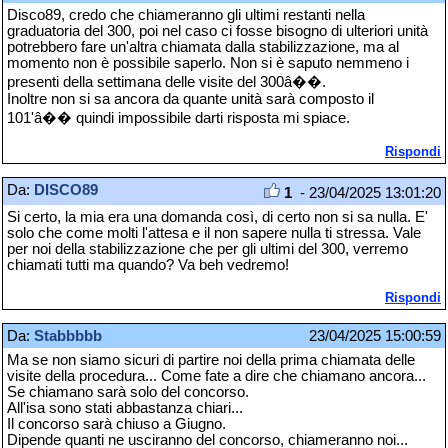
Disco89, credo che chiameranno gli ultimi restanti nella
graduatoria del 300, poi nel caso ci fosse bisogno di ulteriori unità
potrebbero fare un'altra chiamata dalla stabilizzazione, ma al
momento non è possibile saperlo. Non si è saputo nemmeno i
presenti della settimana delle visite del 300â��.
Inoltre non si sa ancora da quante unità sarà composto il
101'â�� quindi impossibile darti risposta mi spiace.
Rispondi
Da:
DISCO89
1
- 23/04/2025 13:01:20
Si certo, la mia era una domanda così, di certo non si sa nulla. E'
solo che come molti l'attesa e il non sapere nulla ti stressa. Vale
per noi della stabilizzazione che per gli ultimi del 300, verremo
chiamati tutti ma quando? Va beh vedremo!
Rispondi
Da:
Stabbbbb
23/04/2025 15:00:59
Ma se non siamo sicuri di partire noi della prima chiamata delle
visite della procedura... Come fate a dire che chiamano ancora...
Se chiamano sarà solo del concorso.
All'isa sono stati abbastanza chiari...
Il concorso sarà chiuso a Giugno.
Dipende quanti ne usciranno del concorso, chiameranno noi...