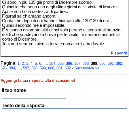
Ci sono in più 135 già pronti di Dicembre scorso.
Quindi io che sono uno degli ultimi giorni delle visite di Marzo e
Aprile non ho la certezza di partire..
Figurati se chiamano ancora...
Conta che dopo di noi hanno chiamato altri 120/130 di noi...
Quindi secondo me è impossibile..
E si hanno chiamato altri di noi solo perché ci sono stati stanziati
soldi che scadevano a breve per le visite.. e saranno assunti al
corso di Dicembre.
Teniamo sempre i piedi a terra e non ascoltiamo favole
Rispondi
Pagina:
1
,
2
,
3
,
4
,
5
,
6
, ...,
384
,
385
,
386
,
387
,
388
,
389
,
390
,
391
,
392
,
393
,
394
, ...,
597
,
598
,
599
,
600
,
601
,
602
-
Successiva >>
Aggiungi la tua risposta alla discussione!
Il tuo nome
Testo della risposta