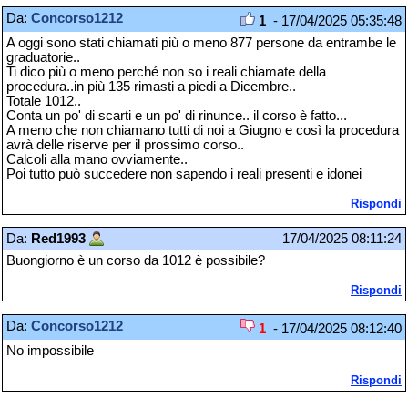
Da:
Concorso1212
1
- 17/04/2025 05:35:48
A oggi sono stati chiamati più o meno 877 persone da entrambe le
graduatorie..
Ti dico più o meno perché non so i reali chiamate della
procedura..in più 135 rimasti a piedi a Dicembre..
Totale 1012..
Conta un po' di scarti e un po' di rinunce.. il corso è fatto...
A meno che non chiamano tutti di noi a Giugno e così la procedura
avrà delle riserve per il prossimo corso..
Calcoli alla mano ovviamente..
Poi tutto può succedere non sapendo i reali presenti e idonei
Rispondi
Da:
Red1993
17/04/2025 08:11:24
Buongiorno è un corso da 1012 è possibile?
Rispondi
Da:
Concorso1212
1
- 17/04/2025 08:12:40
No impossibile
Rispondi