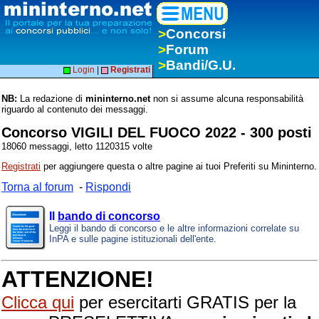
>
Concorsi
>
Forum
>
Bandi/G.U.
Login
|
Registrati
NB:
La redazione di
mininterno.net
non si assume alcuna responsabilità
riguardo al contenuto dei messaggi.
Concorso VIGILI DEL FUOCO 2022 - 300 posti
18060 messaggi, letto 1120315 volte
Registrati
per aggiungere questa o altre pagine ai tuoi Preferiti su Mininterno.
Torna al forum
-
Rispondi
Il
bando di concorso
Leggi il bando di concorso e le altre informazioni correlate su
InPA e sulle pagine istituzionali dell'ente.
ATTENZIONE!
Clicca qui
per esercitarti GRATIS per la