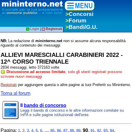
>
Concorsi
>
Forum
>
Bandi/G.U.
Login
|
Registrati
NB:
La redazione di
mininterno.net
non si assume alcuna responsabilità
riguardo al contenuto dei messaggi.
ALLIEVI MARESCIALLI CARABINIERI 2022 -
12^ CORSO TRIENNALE
2834 messaggi, letto 372163 volte
Discussione ad accesso limitato
, solo gli utenti registrati possono
scrivere nuovi messaggi
Registrati
per aggiungere questa o altre pagine ai tuoi Preferiti su Mininterno.
Torna al forum
Il
bando di concorso
Leggi il bando di concorso e le altre informazioni correlate su
InPA e sulle pagine istituzionali dell'ente.
Pagina:
,
,
,
,
,
, ...,
,
,
,
,
,
90
,
,
,
,
,
1
2
3
4
5
6
85
86
87
88
89
91
92
93
94