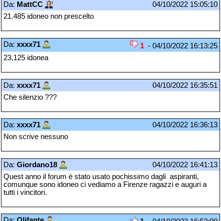
Da:
MattCC
04/10/2022 15:05:10
21.485 idoneo non prescelto
Da:
xxxx71
1
- 04/10/2022 16:13:25
23,125 idonea
Da:
xxxx71
04/10/2022 16:35:51
Che silenzio ???
Da:
xxxx71
04/10/2022 16:36:13
Non scrive nessuno
Da:
Giordano18
04/10/2022 16:41:13
Quest anno il forum è stato usato pochissimo dagli aspiranti,
comunque sono idoneo ci vediamo a Firenze ragazzi e auguri a
tutti i vincitori.
Da:
Olifante