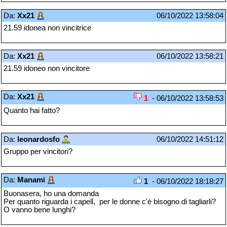
Da:
Xx21
06/10/2022 13:58:04
21.59 idonea non vincitrice
Da:
Xx21
06/10/2022 13:58:21
21.59 idoneo non vincitore
Da:
Xx21
1
- 06/10/2022 13:58:53
Quanto hai fatto?
Da:
leonardosfo
06/10/2022 14:51:12
Gruppo per vincitori?
Da:
Manami
1
- 06/10/2022 18:18:27
Buonasera, ho una domanda
Per quanto riguarda i capell, per le donne c'è bisogno di tagliarli?
O vanno bene lunghi?