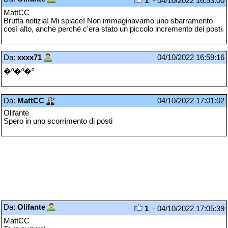
1
- 04/10/2022 16:53:00
MattCC
Brutta notizia! Mi spiace! Non immaginavamo uno sbarramento
così alto, anche perché c'era stato un piccolo incremento dei posti.
Da:
xxxx71
04/10/2022 16:59:16
�º�º�º
Da:
MattCC
04/10/2022 17:01:02
Olifante
Spero in uno scorrimento di posti
Da:
Olifante
1
- 04/10/2022 17:05:39
MattCC