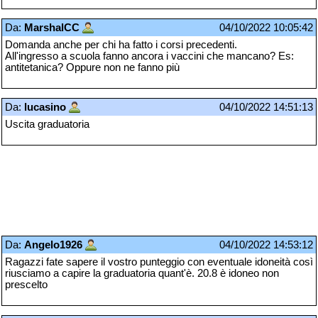
Da:
MarshalCC
04/10/2022 10:05:42
Domanda anche per chi ha fatto i corsi precedenti.
All'ingresso a scuola fanno ancora i vaccini che mancano? Es:
antitetanica? Oppure non ne fanno più
Da:
lucasino
04/10/2022 14:51:13
Uscita graduatoria
Da:
Angelo1926
04/10/2022 14:53:12
Ragazzi fate sapere il vostro punteggio con eventuale idoneità così
riusciamo a capire la graduatoria quant'è. 20.8 è idoneo non
prescelto