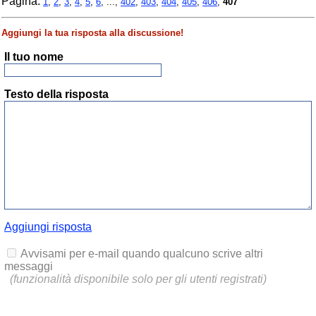
Pagina:
1
,
2
,
3
,
4
,
5
,
6
, ...,
402
,
403
,
404
,
405
,
406
,
407
Aggiungi la tua risposta alla discussione!
Il tuo nome
Testo della risposta
Aggiungi risposta
Avvisami per e-mail quando qualcuno scrive altri
messaggi
(funzionalità disponibile solo per gli utenti registrati)