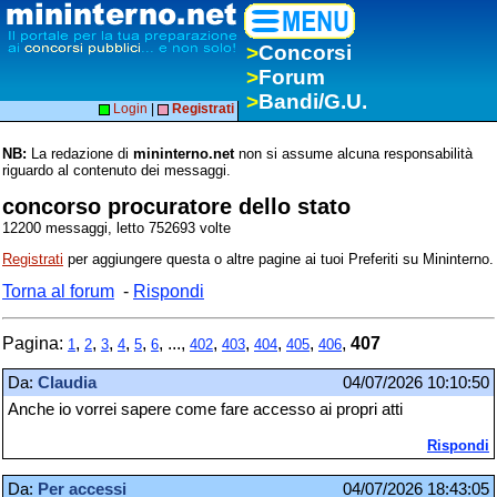
>
Concorsi
>
Forum
>
Bandi/G.U.
Login
|
Registrati
NB:
La redazione di
mininterno.net
non si assume alcuna responsabilità
riguardo al contenuto dei messaggi.
concorso procuratore dello stato
12200 messaggi, letto 752693 volte
Registrati
per aggiungere questa o altre pagine ai tuoi Preferiti su Mininterno.
Torna al forum
-
Rispondi
Pagina:
,
,
,
,
,
, ...,
,
,
,
,
,
407
1
2
3
4
5
6
402
403
404
405
406
Da:
Claudia
04/07/2026 10:10:50
Anche io vorrei sapere come fare accesso ai propri atti
Rispondi
Da:
Per accessi
04/07/2026 18:43:05