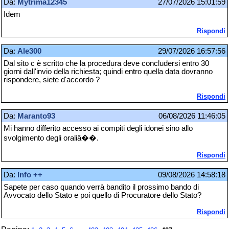
Da:
Mytrima12345
27/07/2026 15:01:59
Idem
Rispondi
Da:
Ale300
29/07/2026 16:57:56
Dal sito c è scritto che la procedura deve concludersi entro 30
giorni dall'invio della richiesta; quindi entro quella data dovranno
rispondere, siete d'accordo ?
Rispondi
Da:
Maranto93
06/08/2026 11:46:05
Mi hanno differito accesso ai compiti degli idonei sino allo
svolgimento degli oraliâ��.
Rispondi
Da:
Info ++
09/08/2026 14:58:18
Sapete per caso quando verrà bandito il prossimo bando di
Avvocato dello Stato e poi quello di Procuratore dello Stato?
Rispondi