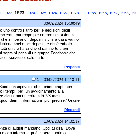
,
,
1923
,
,
,
,
,
, ...,
,
,
,
,
1
1922
1924
1925
1926
1927
1928
1965
1966
1967
1968
19
08/09/2024 15:38:49
uno contro l altro per le decisioni degli
problemi.. purtroppo per entrare nel sistema
he si liberano i depositi vicini a casa vanno
duatoria anche nei depositi e chi è entrato
utti uniti e far sì che chiamino tutti poi
ui sopra si parla di un gruppo Facebook che
e l iscrizione..saluti a tutti..
Rispondi
1
- 09/09/2024 12:13:11
 Sono consapevole che i primi tempi non
io i tempi per un avvicinamento alla
 alcuni anni mentre altri 2/3 mesi.
,può darmi informazioni più precise? Grazie
Rispondi
10/09/2024 14:32:17
nza di autisti mandano....poi tu dirai. Dove
atoria interna.....può essere subito o