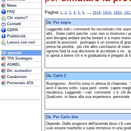
News
FAQ
Pagina:
,
,
,
,
,
, ...,
,
,
,
1
2
3
4
5
6
1918
1919
1920
192
Chi siamo?
Da:
Per sopra
Contatti
Leggendo tutti i commenti ho riscontrato che siamo 
GDPR
altri.. State calmi perché così non si risolvono i 
Pubblicità
arst bisogna andare anche lontani e a mano mano c
avanti le posizioni.. purtroppo è un sistema di gra
Lavora con noi!
prima ha priorità.. più che altro cerchiamo di stare t
ognuno farà la sua decisione di accettare o no.. q
Gli speciali
si aprirà a breve chi è in graduatoria è pregato di far
TFA Sostegno
ASMEL
Dir. scolastici
Da:
Carlo 2
Carabinieri
Personale ATA
Buongiorno. Anch'io sono in attesa di chiamata.
avrò il lavoro sotto casa però vorrei capire megl
residenza. Leggendo i vari commenti c è chi dice
Qualcuno in base alla sua esperienza personale 
Da:
Per Carlo due
Dipende. Dalle esigenze dell'azienda dove c'è care
vuoi essere trasferito e sarai immesso in una gradu