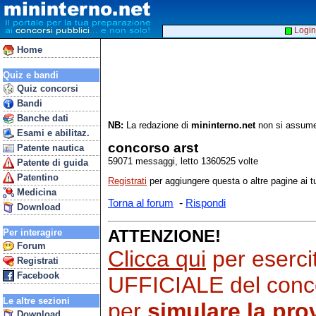
Login
Home
Quiz e bandi
Quiz concorsi
Bandi
Banche dati
NB:
La redazione di
mininterno.net
non si assume 
Esami e abilitaz.
concorso arst
Patente nautica
59071 messaggi, letto 1360525 volte
Patente di guida
Patentino
Registrati
per aggiungere questa o altre pagine ai tu
Medicina
-
Torna al forum
Rispondi
Download
ATTENZIONE!
Per interagire
Forum
Clicca qui
per eserc
Registrati
Facebook
UFFICIALE del concor
Le altre sezioni
per
simulare la pr
Download