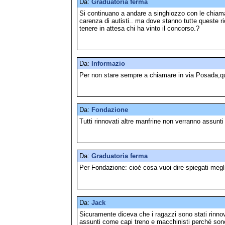
Da:
Graduatoria ferma
Si continuano a andare a singhiozzo con le chiama
carenza di autisti.. ma dove stanno tutte queste ri
tenere in attesa chi ha vinto il concorso.?
Da:
Informazio
Per non stare sempre a chiamare in via Posada,qua
Da:
Fondazione
Tutti rinnovati altre manfrine non verranno assunt
Da:
Graduatoria ferma
Per Fondazione: cioè cosa vuoi dire spiegati megl
Da:
Jack
Sicuramente diceva che i ragazzi sono stati rinnov
assunti come capi treno e macchinisti perché sono 