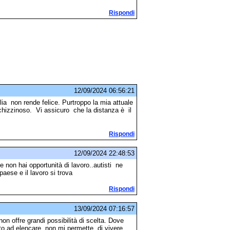
Rispondi
12/09/2024 06:56:21
lia non rende felice. Purtroppo la mia attuale
schizzinoso. Vi assicuro che la distanza è il
Rispondi
12/09/2024 22:48:53
e non hai opportunità di lavoro..autisti ne
paese e il lavoro si trova
Rispondi
13/09/2024 07:16:57
on offre grandi possibilità di scelta. Dove
to ad elencare ,non mi permette di vivere