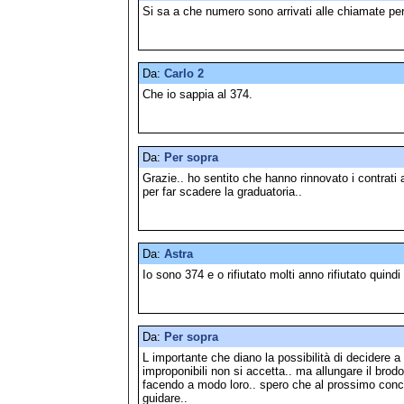
Si sa a che numero sono arrivati alle chiamate per
Da:
Carlo 2
Che io sappia al 374.
Da:
Per sopra
Grazie.. ho sentito che hanno rinnovato i contrati a
per far scadere la graduatoria..
Da:
Astra
Io sono 374 e o rifiutato molti anno rifiutato quindi 
Da:
Per sopra
L importante che diano la possibilità di decidere a
improponibili non si accetta.. ma allungare il brod
facendo a modo loro.. spero che al prossimo conc
guidare..