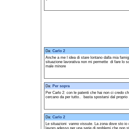
Da:
Carlo 2
Anche a me l idea di stare lontano dalla mia famig
situazione lavorativa non mi permette di fare lo 
male minore
Da:
Per sopra
Per Carlo 2: con le patenti che hai non ci credo ch
cercano da per tutto.. basta spostarsi dal proprio 
Da:
Carlo 2
Le situazioni vanno vissute. La zona dove sto io n
lavoro adesso per una serie di problemi che non s