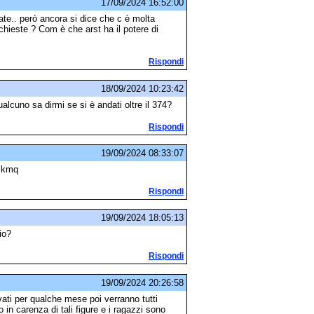
17/09/2024 16:52:00
te.. però ancora si dice che c è molta
chieste ? Com è che arst ha il potere di
Rispondi
18/09/2024 10:23:42
lcuno sa dirmi se si è andati oltre il 374?
Rispondi
19/09/2024 08:33:07
i kmq
Rispondi
19/09/2024 18:05:13
io?
Rispondi
19/09/2024 20:26:58
ati per qualche mese poi verranno tutti
in carenza di tali figure e i ragazzi sono