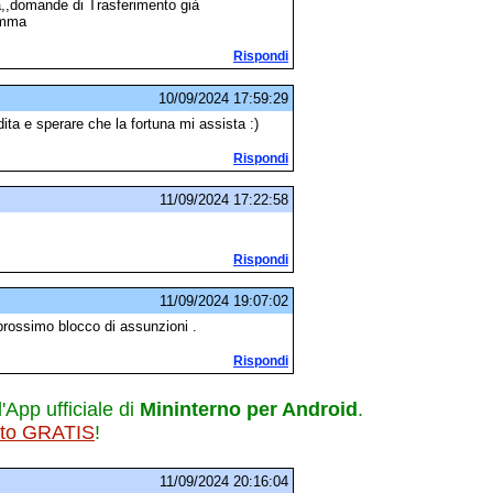
a,,domande di Trasferimento già
somma
Rispondi
10/09/2024 17:59:29
dita e sperare che la fortuna mi assista :)
Rispondi
11/09/2024 17:22:58
Rispondi
11/09/2024 19:07:02
 prossimo blocco di assunzioni .
Rispondi
l'App ufficiale di
Mininterno per Android
.
ito GRATIS
!
11/09/2024 20:16:04