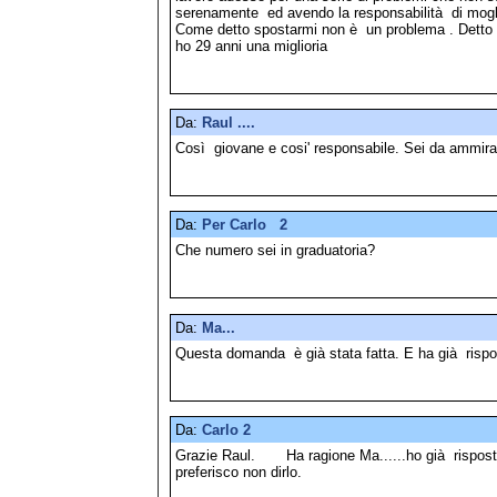
serenamente ed avendo la responsabilità di moglie 
Come detto spostarmi non è un problema . Detto 
ho 29 anni una miglioria
Da:
Raul ....
Così giovane e cosi' responsabile. Sei da ammira
Da:
Per Carlo 2
Che numero sei in graduatoria?
Da:
Ma...
Questa domanda è già stata fatta. E ha già rispo
Da:
Carlo 2
Grazie Raul. Ha ragione Ma......ho già risposto.
preferisco non dirlo.