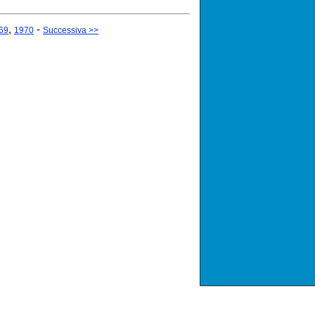
,
-
69
1970
Successiva >>