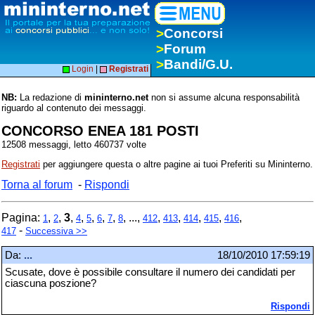
>
Concorsi
>
Forum
>
Bandi/G.U.
Login
|
Registrati
NB:
La redazione di
mininterno.net
non si assume alcuna responsabilità
riguardo al contenuto dei messaggi.
CONCORSO ENEA 181 POSTI
12508 messaggi, letto 460737 volte
Registrati
per aggiungere questa o altre pagine ai tuoi Preferiti su Mininterno.
Torna al forum
-
Rispondi
Pagina:
,
,
3
,
,
,
,
,
, ...,
,
,
,
,
,
1
2
4
5
6
7
8
412
413
414
415
416
-
417
Successiva >>
Da:
...
18/10/2010 17:59:19
Scusate, dove è possibile consultare il numero dei candidati per
ciascuna poszione?
Rispondi