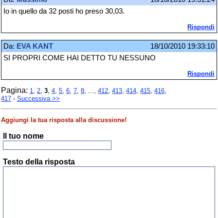
Io in quello da 32 posti ho preso 30,03.
Rispondi
Da:
EVA KANT
18/10/2010 19:33:10
SI PROPRI COME HAI DETTO TU NESSUNO
Rispondi
Pagina:
1
,
2
,
3
,
4
,
5
,
6
,
7
,
8
, ...,
412
,
413
,
414
,
415
,
416
,
417
-
Successiva >>
Aggiungi la tua risposta alla discussione!
Il tuo nome
Testo della risposta