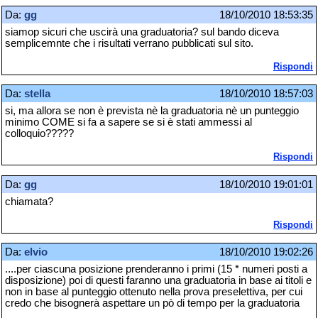
Da:
gg
18/10/2010 18:53:35
siamop sicuri che uscirà una graduatoria? sul bando diceva
semplicemnte che i risultati verrano pubblicati sul sito.
Rispondi
Da:
stella
18/10/2010 18:57:03
si, ma allora se non è prevista nè la graduatoria nè un punteggio
minimo COME si fa a sapere se si è stati ammessi al
colloquio?????
Rispondi
Da:
gg
18/10/2010 19:01:01
chiamata?
Rispondi
Da:
elvio
18/10/2010 19:02:26
....per ciascuna posizione prenderanno i primi (15 * numeri posti a
disposizione) poi di questi faranno una graduatoria in base ai titoli e
non in base al punteggio ottenuto nella prova preselettiva, per cui
credo che bisognerà aspettare un pò di tempo per la graduatoria