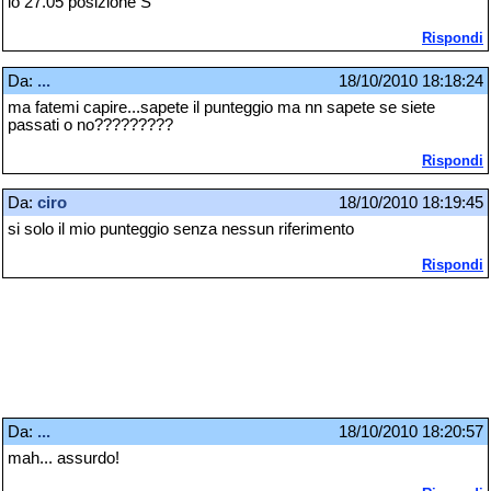
io 27.05 posizione S
Rispondi
Da:
...
18/10/2010 18:18:24
ma fatemi capire...sapete il punteggio ma nn sapete se siete
passati o no?????????
Rispondi
Da:
ciro
18/10/2010 18:19:45
si solo il mio punteggio senza nessun riferimento
Rispondi
Da:
...
18/10/2010 18:20:57
mah... assurdo!