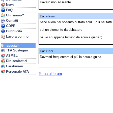
Davero non so niente
News
FAQ
Chi siamo?
Da:
slevin
Contatti
bene allora hai soltanto buttato soldi.. o li hai fatti
GDPR
sei un elemento da abbattere
Pubblicità
Lavora con noi!
ps: io sn appena tornato da scuola guida :)
Gli speciali
TFA Sostegno
Da:
cicci
ASMEL
Dovresti frequentare di più la scuola guida
Dir. scolastici
Carabinieri
Personale ATA
Torna al forum