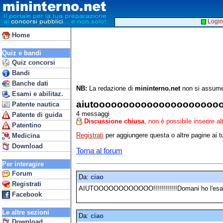
Login
Home
Quiz e bandi
Quiz concorsi
Bandi
Banche dati
NB:
La redazione di
mininterno.net
non si assume 
Esami e abilitaz.
aiutooooooooooooooooooooo
Patente nautica
4 messaggi
Patente di guida
Discussione chiusa
, non è possibile inserire a
Patentino
Registrati
per aggiungere questa o altre pagine ai tu
Medicina
Download
Torna al forum
Per interagire
Forum
Da:
ciao
Registrati
AIUTOOOOOOOOOOOO!!!!!!!!!!!!Domani ho l'esame 
Facebook
Le altre sezioni
Da:
ciao
Download