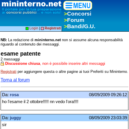
>
Concorsi
>
Forum
>
Bandi/G.U.
Login
|
Registrati
NB:
La redazione di
mininterno.net
non si assume alcuna responsabilità
riguardo al contenuto dei messaggi.
esame patente
2 messaggi
Discussione chiusa
, non è possibile inserire altri messaggi
Registrati
per aggiungere questa o altre pagine ai tuoi Preferiti su Mininterno.
Torna al forum
Da:
rosa
08/09/2009 09:26:12
ho l'esame il 2 ottobre!!!!! nn vedo l'ora!!!!
Da:
juggy
08/09/2009 23:03:39
sir