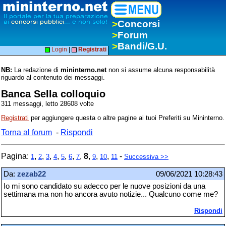
>
Concorsi
>
Forum
>
Bandi/G.U.
Login
|
Registrati
NB:
La redazione di
mininterno.net
non si assume alcuna responsabilità
riguardo al contenuto dei messaggi.
Banca Sella colloquio
311 messaggi, letto 28608 volte
Registrati
per aggiungere questa o altre pagine ai tuoi Preferiti su Mininterno.
Torna al forum
-
Rispondi
Pagina:
,
,
,
,
,
,
,
8
,
,
,
-
1
2
3
4
5
6
7
9
10
11
Successiva >>
Da:
zezab22
09/06/2021 10:28:43
Io mi sono candidato su adecco per le nuove posizioni da una
settimana ma non ho ancora avuto notizie... Qualcuno come me?
Rispondi