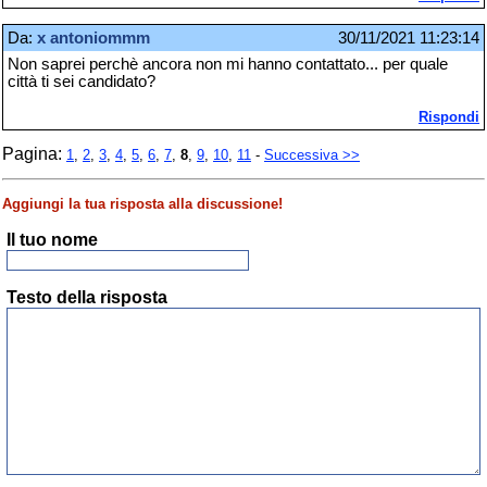
Da:
x antoniommm
30/11/2021 11:23:14
Non saprei perchè ancora non mi hanno contattato... per quale
città ti sei candidato?
Rispondi
Pagina:
1
,
2
,
3
,
4
,
5
,
6
,
7
,
8
,
9
,
10
,
11
-
Successiva >>
Aggiungi la tua risposta alla discussione!
Il tuo nome
Testo della risposta