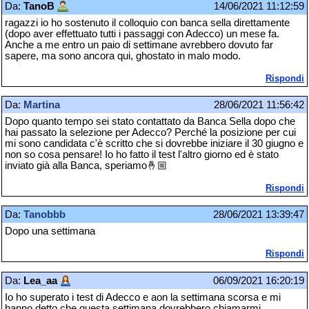
Da:
TanoB
14/06/2021 11:12:59
ragazzi io ho sostenuto il colloquio con banca sella direttamente
(dopo aver effettuato tutti i passaggi con Adecco) un mese fa.
Anche a me entro un paio di settimane avrebbero dovuto far
sapere, ma sono ancora qui, ghostato in malo modo.
Rispondi
Da:
Martina
28/06/2021 11:56:42
Dopo quanto tempo sei stato contattato da Banca Sella dopo che
hai passato la selezione per Adecco? Perché la posizione per cui
mi sono candidata c'è scritto che si dovrebbe iniziare il 30 giugno e
non so cosa pensare! Io ho fatto il test l'altro giorno ed è stato
inviato già alla Banca, speriamo🤞🏼
Rispondi
Da:
Tanobbb
28/06/2021 13:39:47
Dopo una settimana
Rispondi
Da:
Lea_aa
06/09/2021 16:20:19
Io ho superato i test di Adecco e aon la settimana scorsa e mi
hanno detto che questa settimana dovrebbero chiamarmi