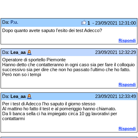
Da:
P.u.
1
- 23/09/2021 12:31:00
Dopo quanto avete saputo l'esito dei test Adecco?
Rispondi
Da:
Lea_aa
23/09/2021 12:32:29
Operatore di sportello Piemonte
Hanno detto che contatteranno in ogni caso sia per fare il colloquio
successivo sia per dire che non ho passato l'ultimo che ho fatto.
Però non so i tempi
Rispondi
Da:
Lea_aa
23/09/2021 12:33:49
Per i test di Adecco l'ho saputo il giorno stesso
Al mattino ho fatto il test e al pomeriggio hanno chiamato.
Da lì banca sella ci ha impiegato circa 10 gg lavorativi per
contattarmi
Rispondi