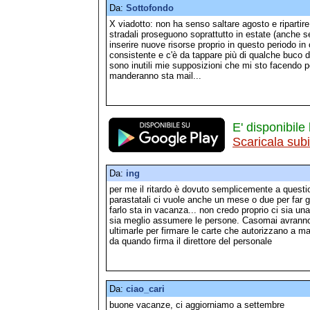
Da:
Sottofondo
X viadotto: non ha senso saltare agosto e ripartire
stradali proseguono soprattutto in estate (anche 
inserire nuove risorse proprio in questo periodo in
consistente e c'è da tappare più di qualche buco d
sono inutili mie supposizioni che mi sto facendo 
manderanno sta mail...
E' disponibile 
Scaricala sub
Da:
ing
per me il ritardo è dovuto semplicemente a question
parastatali ci vuole anche un mese o due per far gi
farlo sta in vacanza... non credo proprio ci sia 
sia meglio assumere le persone. Casomai avranno a
ultimarle per firmare le carte che autorizzano a m
da quando firma il direttore del personale
Da:
ciao_cari
buone vacanze, ci aggiorniamo a settembre