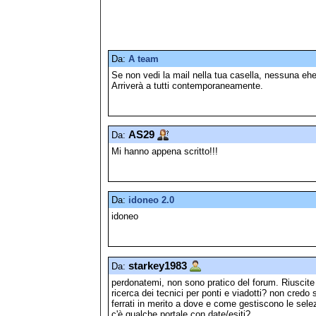
Da:
A team
Se non vedi la mail nella tua casella, nessuna eh
Arriverà a tutti contemporaneamente.
AS29
Da:
Mi hanno appena scritto!!!
Da:
idoneo 2.0
idoneo
starkey1983
Da:
perdonatemi, non sono pratico del forum. Riuscite 
ricerca dei tecnici per ponti e viadotti? non cred
ferrati in merito a dove e come gestiscono le sele
c'è qualche portale con date/esiti?