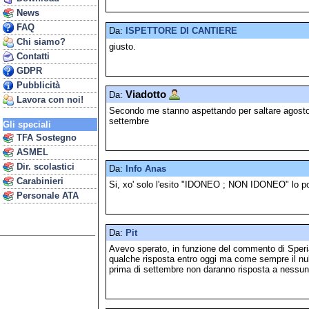
News
FAQ
Da:
ISPETTORE DI CANTIERE
Chi siamo?
giusto.
Contatti
GDPR
Pubblicità
Viadotto
Da:
Lavora con noi!
Secondo me stanno aspettando per saltare agosto c
settembre
Gli speciali
TFA Sostegno
ASMEL
Dir. scolastici
Da:
Info Anas
Carabinieri
Si, xo' solo l'esito "IDONEO ; NON IDONEO" lo po
Personale ATA
Da:
Pit
Avevo sperato, in funzione del commento di Spe
qualche risposta entro oggi ma come sempre il nu
prima di settembre non daranno risposta a nessun