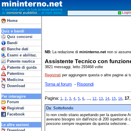
Login
Home
Quiz e bandi
Quiz concorsi
Bandi
Banche dati
NB:
La redazione di
mininterno.net
non si assume 
Esami e abilitaz.
Assistente Tecnico con funzione
Patente nautica
3821 messaggi, letto 293468 volte
Patente di guida
Patentino
Registrati
per aggiungere questa o altre pagine ai tu
Medicina
-
Torna al forum
Rispondi
Download
Per interagire
Pagina:
,
,
,
,
,
, ...,
,
,
,
,
,
17
1
2
3
4
5
6
12
13
14
15
16
Forum
Registrati
Da:
Sottofondo
Facebook
Io non credo stiano aspettando per la questione 
avevano bisogno sin dall'inizio di 200 ispettori di c
possono sempre reuperare da questa selezione...
Le altre sezioni
Download