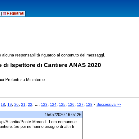
|
Registrati
alcuna responsabilità riguardo al contenuto dei messaggi.
 di Ispettore di Cantiere ANAS 2020
oi Preferiti su Mininterno.
,
,
,
,
,
, ...,
,
,
,
,
,
-
18
19
20
21
22
123
124
125
126
127
128
Successiva >>
15/07/2020 16:07:26
Aspi/Atlantia/Ponte Morandi. Loro comunque
antiere. Se poi ne hanno bisogno di altri li