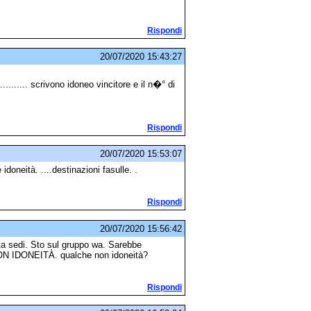
Rispondi
20/07/2020 15:43:27
......... scrivono idoneo vincitore e il n�° di
Rispondi
20/07/2020 15:53:07
doneità. ....destinazioni fasulle. .
Rispondi
20/07/2020 15:56:42
lta sedi. Sto sul gruppo wa. Sarebbe
NON IDONEITÀ. qualche non idoneità?
Rispondi