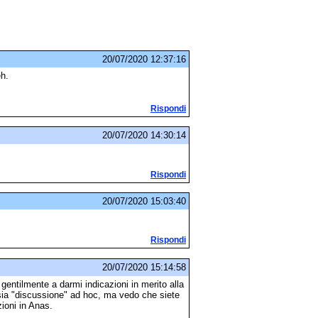
20/07/2020 12:37:16
eh.
Rispondi
20/07/2020 14:30:14
Rispondi
20/07/2020 15:03:40
Rispondi
20/07/2020 15:14:58
gentilmente a darmi indicazioni in merito alla
o sia "discussione" ad hoc, ma vedo che siete
zioni in Anas.