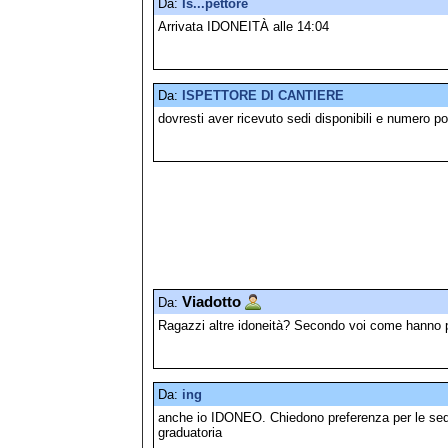
Da:
Is...pettore
Arrivata IDONEITÀ alle 14:04
Da:
ISPETTORE DI CANTIERE
dovresti aver ricevuto sedi disponibili e numero po
Viadotto
Da:
Ragazzi altre idoneità? Secondo voi come hanno 
Da:
ing
anche io IDONEO. Chiedono preferenza per le sedi
graduatoria