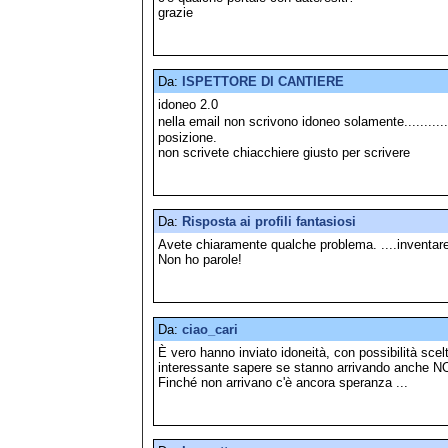
grazie
Da:
ISPETTORE DI CANTIERE
idoneo 2.0
nella email non scrivono idoneo solamente............
posizione.
non scrivete chiacchiere giusto per scrivere
Da:
Risposta ai profili fantasiosi
Avete chiaramente qualche problema. ....inventare i
Non ho parole!
Da:
ciao_cari
È vero hanno inviato idoneità, con possibilità sce
interessante sapere se stanno arrivando anche 
Finché non arrivano c'è ancora speranza ...