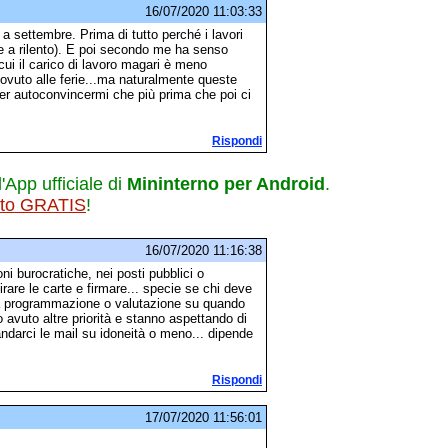
16/07/2020 11:03:33
 a settembre. Prima di tutto perché i lavori
se a rilento). E poi secondo me ha senso
 cui il carico di lavoro magari è meno
ovuto alle ferie...ma naturalmente queste
per autoconvincermi che più prima che poi ci
Rispondi
l'App ufficiale di
Mininterno per Android
.
ito GRATIS
!
16/07/2020 11:16:38
i burocratiche, nei posti pubblici o
rare le carte e firmare... specie se chi deve
una programmazione o valutazione su quando
vuto altre priorità e stanno aspettando di
andarci le mail su idoneità o meno... dipende
Rispondi
17/07/2020 11:56:01