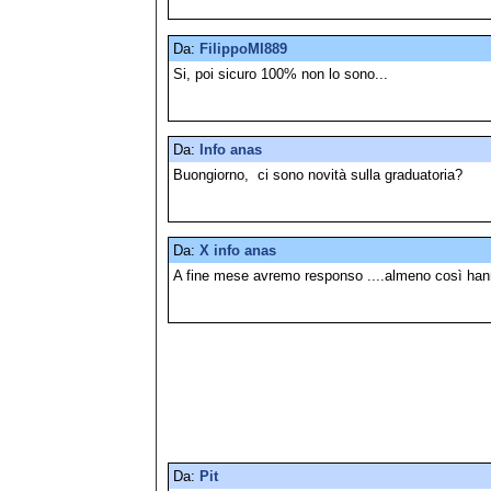
Da:
FilippoMI889
Si, poi sicuro 100% non lo sono...
Da:
Info anas
Buongiorno, ci sono novità sulla graduatoria?
Da:
X info anas
A fine mese avremo responso ....almeno così han
Da:
Pit