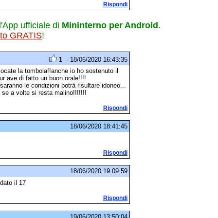
Rispondi
l'App ufficiale di
Mininterno per Android
.
ito GRATIS
!
1
- 18/06/2020 16:43:35
iocate la tombola!!anche io ho sostenuto il
r ave di fatto un buon orale!!!!
 saranno le condizioni potrà risultare idoneo...
e a volte si resta malino!!!!!!!
Rispondi
18/06/2020 18:41:45
Rispondi
18/06/2020 19:09:59
dato il 17
Rispondi
19/06/2020 13:50:04