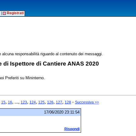
|
Registrati
alcuna responsabilità riguardo al contenuto dei messaggi.
 di Ispettore di Cantiere ANAS 2020
oi Preferiti su Mininterno.
,
,
, ...,
,
,
,
,
,
-
15
16
123
124
125
126
127
128
Successiva >>
17/06/2020 23:11:54
Rispondi