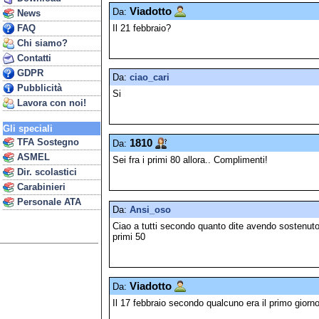
Viadotto
Da:
News
Il 21 febbraio?
FAQ
Chi siamo?
Contatti
GDPR
Da:
ciao_cari
Pubblicità
Si
Lavora con noi!
Gli speciali
TFA Sostegno
1810
Da:
ASMEL
Sei fra i primi 80 allora.. Complimenti!
Dir. scolastici
Carabinieri
Personale ATA
Da:
Ansi_oso
Ciao a tutti secondo quanto dite avendo sostenuto i
primi 50
Viadotto
Da:
Il 17 febbraio secondo qualcuno era il primo giorn