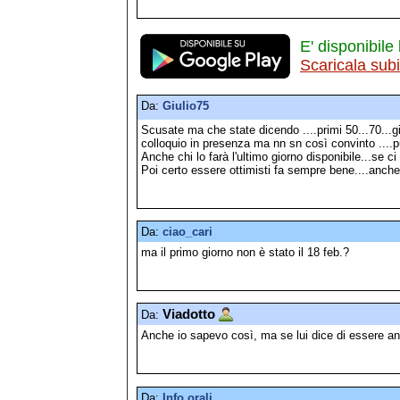
E' disponibile 
Scaricala sub
Da:
Giulio75
Scusate ma che state dicendo ....primi 50...70...g
colloquio in presenza ma nn sn così convinto ....pu
Anche chi lo farà l'ultimo giorno disponibile...se ci
Poi certo essere ottimisti fa sempre bene....anche s
Da:
ciao_cari
ma il primo giorno non è stato il 18 feb.?
Viadotto
Da:
Anche io sapevo così, ma se lui dice di essere an
Da:
Info orali