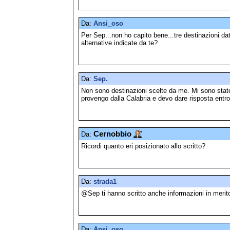
Da:
Ansi_oso
Per Sep...non ho capito bene...tre destinazioni dat
alternative indicate da te?
Da:
Sep.
Non sono destinazioni scelte da me. Mi sono state
provengo dalla Calabria e devo dare risposta entro
Cernobbio
Da:
Ricordi quanto eri posizionato allo scritto?
Da:
strada1
@Sep ti hanno scritto anche informazioni in merito 
Da:
Ansi_oso