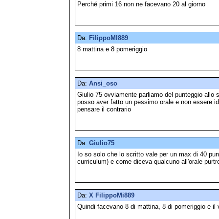
Perché primi 16 non ne facevano 20 al giorno
Da:
FilippoMI889
8 mattina e 8 pomeriggio
Da:
Ansi_oso
Giulio 75 ovviamente parliamo del punteggio allo sc
posso aver fatto un pessimo orale e non essere id
pensare il contrario
Da:
Giulio75
Io so solo che lo scritto vale per un max di 40 punti p
curriculum) e come diceva qualcuno all'orale purtr
Da:
X FilippoMi889
Quindi facevano 8 di mattina, 8 di pomeriggio e il 