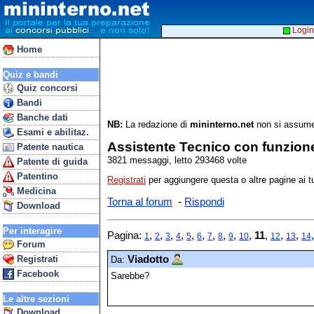
Login
Home
Quiz e bandi
Quiz concorsi
Bandi
Banche dati
NB:
La redazione di
mininterno.net
non si assume 
Esami e abilitaz.
Assistente Tecnico con funzione
Patente nautica
3821 messaggi, letto 293468 volte
Patente di guida
Patentino
Registrati
per aggiungere questa o altre pagine ai tu
Medicina
-
Torna al forum
Rispondi
Download
Per interagire
Pagina:
,
,
,
,
,
,
,
,
,
,
11
,
,
,
1
2
3
4
5
6
7
8
9
10
12
13
14
Forum
Registrati
Viadotto
Da:
Facebook
Sarebbe?
Le altre sezioni
Download