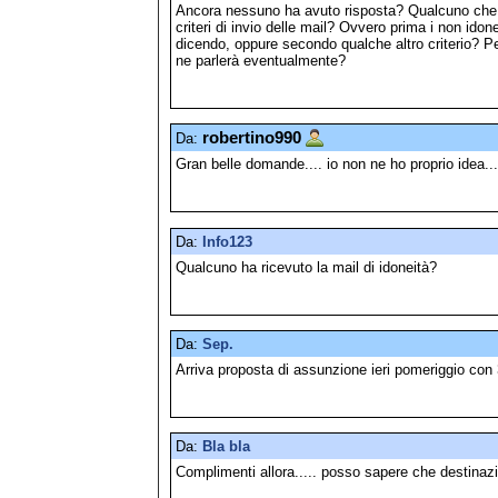
Ancora nessuno ha avuto risposta? Qualcuno che ma
criteri di invio delle mail? Ovvero prima i non idone
dicendo, oppure secondo qualche altro criterio? P
ne parlerà eventualmente?
robertino990
Da:
Gran belle domande.... io non ne ho proprio idea...
Da:
Info123
Qualcuno ha ricevuto la mail di idoneità?
Da:
Sep.
Arriva proposta di assunzione ieri pomeriggio con 
Da:
Bla bla
Complimenti allora..... posso sapere che destinazi