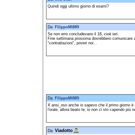
Quindi oggi ultimo giorno di esami?
Da:
FilippoMI889
Se non erro concludevano il 18, cioè ieri.
Fine settimana prossima dovrebbero comunicare anc
"contrattazioni", poveri noi...
Da:
FilippoMI889
X ansi_oso anche io sapevo che il primo giorno è st
l'orale, allora beato te, io non ci sto capendo più n
Viadotto
Da: