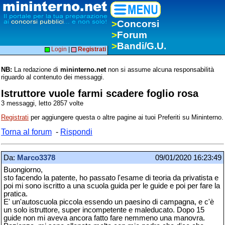
>
Concorsi
>
Forum
>
Bandi/G.U.
Login
|
Registrati
NB:
La redazione di
mininterno.net
non si assume alcuna responsabilità
riguardo al contenuto dei messaggi.
Istruttore vuole farmi scadere foglio rosa
3 messaggi, letto 2857 volte
Registrati
per aggiungere questa o altre pagine ai tuoi Preferiti su Mininterno.
Torna al forum
-
Rispondi
Da:
Marco3378
09/01/2020 16:23:49
Buongiorno,
sto facendo la patente, ho passato l'esame di teoria da privatista e
poi mi sono iscritto a una scuola guida per le guide e poi per fare la
pratica.
E' un'autoscuola piccola essendo un paesino di campagna, e c'è
un solo istruttore, super incompetente e maleducato. Dopo 15
guide non mi aveva ancora fatto fare nemmeno una manovra.