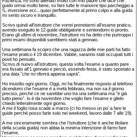
Pazienza, mi sono allenato molto con mio padre che dice che
guido ormai molto bene, so fare tutte le manovre tipo parcheggio a
S, inversione ecc.. quasi perfettamente al primo colpo e alla guida
mi sento sicuro e tranquillo.
Scrivo quindi all'istruttore che vorrei prenotarmi all'esame pratico,
avendo eseguito le 12 guide obbligatorie e sentendomi io pronto.
Erano gli ultimi di novembre, l'istruttore mi ha detto che purtroppo i
primi esami disponibili sarebbero stati a gennaio.
Una settimana fa scopro che una ragazza delle mie parti ha fatto
l'esame pratico il 19 dicembre. Vabbè, saranno stati occupati tutti i
posti ho pensato.
Scrivo di nuovo all'istruttore, questa volta l'esame a quanto pare
era fissato all'1 gennaio e perciò, essendo festa, è stato spostato a
una data "che mi riferirà appena saprà".
Ho insistito ogni giorno. Oggi, mi ha finalmente risposto al telefono
dicendomi che l'esame è a metà febbraio, ma non sa il giorno
preciso, perché ce ne sarebbe uno tra una settimana ma "è già
tutto pieno". Io è da novembre che voglio fare l'esame e glielo
chiedo letteralmente ogni giorno.
A me il foglio rosa scade a marzo (ci ho messo un po' a fare le
guide perché posso farle solo nei weekend, lavoro dalle 7 alle 19).
A me sinceramente sembra che l'istruttore (che è anche titolare
della scuola guida) non abbia la minima intenzione di farmi fare
l'esame.