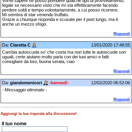
Vorrei sapere se posso prendere qualche tipo di provvedimento,
legale se necessario visto che mi sta effettivamente facendo
perdere soldi e tempo volontariamente, a cui posso ricorrere.
Mi sembra di star venendo truffato.
Grazie a chiunque risponda e scusate per il post lungo, ma è
anche un mezzo sfogo.
Rispondi
Da:
Claretta C
13/01/2020 17:48:55
Cambia autoscuola so' che costa ma non tutte le autoscuole son
uguali, certe aiutano molto parla con dei tuoi amici e fatti
consigliare da loro, buona serata, ciao
Rispondi
Da:
giandomenicori
-banned!-
12/02/2020 06:52:06
- Messaggio eliminato -
Rispondi
Aggiungi la tua risposta alla discussione!
Il tuo nome